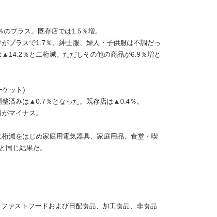
1％のプラス。既存店では1.5％増。
だけがプラスで1.7％。紳士服、婦人・子供服は不調だっ
は▲14.2％と二桁減。ただしその他の商品が6.9％増と
ーケット)
調整済みは▲0.7％となった。既存店は▲0.4％。
目がマイナス。
％の二桁減をはじめ家庭用電気器具、家庭用品、食堂・喫
店と同じ結果だ。
で、ファストフードおよび日配食品、加工食品、非食品