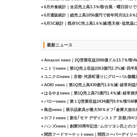
6月外食統計｜全店売上高3.3％増/台風・曜日回り
6月通販統計｜総売上高1056億円で前年同月比2.6％
6月SC統計｜既存SC売上高1.6％減/悪天候･低気
最新ニュース
Amazon news｜2Q営業収益2006億ドル13.7％増/
ニトリnews｜第1Q売上収益2263億円2.3%減･四半
ユニクロnews｜京都･河原町通りにグローバル旗艦店
AOKI news｜第1Q売上高430億円1.6％減･経常利益5
はるやまnews｜第1Q売上高71億円1.4％減･経常損失
バローnews｜第１Q営業収益2434億円9.9％増/SM
島忠news｜展示品家具が最大50％オフ｢倉庫大放出
ロフトnews｜新生｢モマ デザインストア 京都｣9/
ハンズnews｜創業50周年記念･ムロツヨシ氏との
関西フードマーケットnews｜関西スーパーデイリー