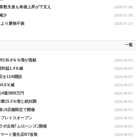
で客数失速も単価上昇が下支え
(2026.07.28)
減少
(2026.07.28)
温により夏物不振
(2026.07.27)
一覧
AWS36.8％％増が貢献
(2026.08.07)
期利益1.4％減
(2026.08.07)
を11/6開設
(2026.08.07)
4.6％減
(2026.08.07)
4億3800万円
(2026.08.07)
事業15.5％増と絶好調
(2026.08.07)
祭｣4店舗限定で開催
(2026.08.07)
4リプレイスオープン
(2026.08.07)
コラボ企画｢ムロハンズ｣開催
(2026.08.07)
マート蒲生店8/7改装
(2026.08.07)