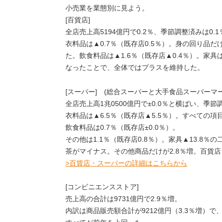
小売業を業態別に見よう。
[百貨店]
全店売上高5194億円で0.2％、季節調整済みは0.
衣料品は▲0.7％（既存店0.5％）。身の回り品
た。飲食料品は▲1.6％（既存店▲0.4％）。家具
なったことで、全体ではプラスを維持した。
[スーパー] (総合スーパーと大手食品スーパーマ
全店売上高1兆0500億円で±0.0％と横ばい、季節
衣料品は▲6.5％（既存店▲5.5％）。すべての項
飲食料品は0.7％（既存店±0.0％）。
その他は1.1％（既存店0.8％）。家具▲13.8
茶がマイナス。その他商品だけが2.8％増。百貨
>百貨店・スーパーの詳細はこちらから
[コンビニエンスストア]
売上高の合計は9731億円で2.9％増。
内訳は商品販売額合計が9212億円（3.3％増）