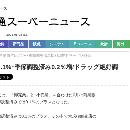
ース
2026.08.08 (Sat)
舗
新商品
販促
システム
Eコマース
統計
海外
売業前年比2.1%･季節調整済み0.2％増/ドラッグ絶好調
1%･季節調整済み0.2％増/ドラッグ絶好調
と、「卸売業」と｢小売業」を合わせた6月の商業販
季節調整済みでは0.1％のプラスとなった。
季節調整済みは0.1％のプラス。その中で大規模卸売店の
。