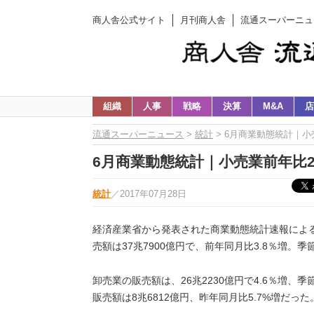
商人舎公式サイト
月刊商人舎
流通スーパーニュ
組織
人事
戦略
決算
M&A
店
流通スーパーニュース
>
統計
> 6月商業動態統計｜小
6月商業動態統計｜小売業前年比2.
統計
／
2017年07月28日
経済産業省から発表された商業動態統計速報による
売額は37兆7900億円で、前年同月比3.8％増。
卸売業の販売額は、26兆2230億円で4.6％増、
販売額は8兆6812億円、昨年同月比5.7%増だった