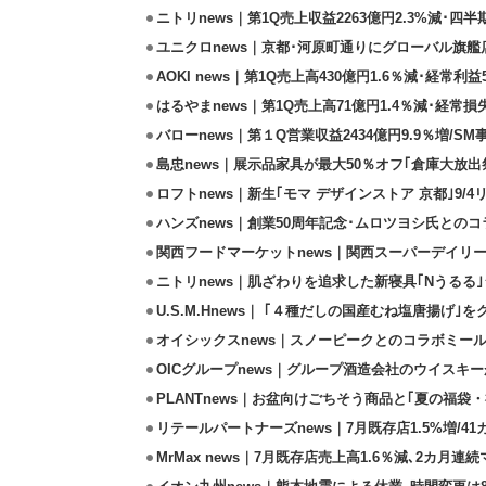
ニトリnews｜第1Q売上収益2263億円2.3%減･四半
ユニクロnews｜京都･河原町通りにグローバル旗艦店
AOKI news｜第1Q売上高430億円1.6％減･経常利益5
はるやまnews｜第1Q売上高71億円1.4％減･経常損失
バローnews｜第１Q営業収益2434億円9.9％増/SM
島忠news｜展示品家具が最大50％オフ｢倉庫大放出
ロフトnews｜新生｢モマ デザインストア 京都｣9/
ハンズnews｜創業50周年記念･ムロツヨシ氏との
関西フードマーケットnews｜関西スーパーデイリー
ニトリnews｜肌ざわりを追求した新寝具｢Nうるる
U.S.M.Hnews｜ ｢４種だしの国産むね塩唐揚げ｣
オイシックスnews｜スノーピークとのコラボミールキ
OICグループnews｜グループ酒造会社のウイスキ
PLANTnews｜お盆向けごちそう商品と｢夏の福袋・
リテールパートナーズnews｜7月既存店1.5%増/4
MrMax news｜7月既存店売上高1.6％減､2カ月連