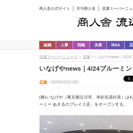
商人舎公式サイト
月刊商人舎
流通スーパーニュ
組織
人事
戦略
決算
M&A
店
流通スーパーニュース
>
店舗
> いなげやnews｜4
いなげやnews｜4/24ブルー
店舗
／
2025年03月19日
(株)いなげや（東京都立川市、本杉吉員社長）は4
ーミー あきるのプレイス店」をオープンする。