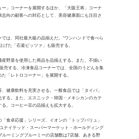
ュー」コーナーを展開するほか、「大阪王将」コーナ
康志向の顧客への対応として、美容健康面にも注目さ
ーでは、同社最大級の品揃えだ。“ワンハンドで食べら
き上げた「石釜ピッツァ」も販売する。
浦産野菜を使用した商品を品揃えする。また、不揃い
合販売する。冷凍食品コーナーでは、全国のうどんを集
めた「レトロコーナー」を展開する。
等、健康飲料を充実させる。一般食品では「タイパ」
化する。また、エスニック・韓国・メキシカンのカテ
する。コーヒー豆の品揃えも拡大する。
の「食卓応援」シリーズ、イオンの「トップバリュ」
したユナイテッド・スーパーマーケット・ホールディング
、ブルーミングブルーミーの店舗数は7店舗、あきる野