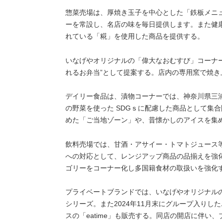
惣菜売場は、厚焼き玉子を中心とした「鉄板メニ
ーを常設し、名店の味を毎日提供します。また健
れている「糀」を使用した商品を提供する。
いなげやオリジナルの「偉大なおむすび」コーナ
れるお弁当”として提案する。店内の専用窯で焼
デイリー食品は、漬物コーナーでは、神奈川県三
の野菜を使った SDGｓに配慮した商品として集
めた「ご当地ゾーン」や、昔懐かしのアイスを集
飲料売場では、甘酒・アサイー・トマトジュース
への対応として、レンジアップ商品の品揃えを強
ゴリーをコーナー化し多国籍食材の取扱いを強化
プライベートブランドでは、いなげやオリジナル
シリーズ。また2024年11月末にグループ入り
スの「eatime」も販売する。同店の開店に伴い