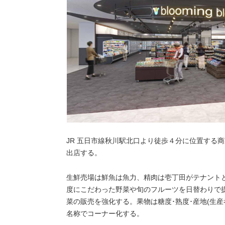
JR 五日市線秋川駅北口より徒歩４分に位置する
出店する。
生鮮売場は鮮魚は魚力、精肉は壱丁田がテナント
度にこだわった野菜や旬のフルーツを日替わりで
菜の販売を強化する。果物は糖度･熟度･産地(生
名称でコーナー化する。