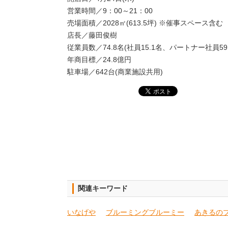
営業時間／9：00～21：00
売場面積／2028㎡(613.5坪) ※催事スペース含む
店長／藤田俊樹
従業員数／74.8名(社員15.1名、パートナー社員59
年商目標／24.8億円
駐車場／642台(商業施設共用)
関連キーワード
いなげや
ブルーミングブルーミー
あきるの