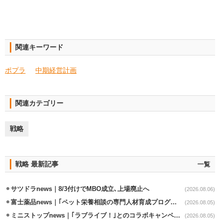
関連キーワード
ポプラ
中期経営計画
関連カテゴリー
戦略
戦略 最新記事
一覧
サツドラnews｜8/3付けでMBO成立､上場廃止へ
(2026.08.06)
富士薬品news｜｢ペット栄養相談の専門人材育成プログラム｣7月から開始
(2026.08.05)
ミニストップnews｜｢ラブライブ！｣とのコラボキャンペーン8/5から開催
(2026.08.05)