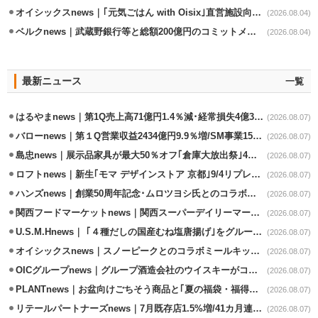
オイシックスnews｜｢元気ごはん with Oisix｣直営施設向けサービスを開始
(2026.08.04)
ベルクnews｜武蔵野銀行等と総額200億円のコミットメント契約
(2026.08.04)
最新ニュース
一覧
はるやまnews｜第1Q売上高71億円1.4％減･経常損失4億3800万円
(2026.08.07)
バローnews｜第１Q営業収益2434億円9.9％増/SM事業15.5％増と絶好調
(2026.08.07)
島忠news｜展示品家具が最大50％オフ｢倉庫大放出祭｣4店舗限定で開催
(2026.08.07)
ロフトnews｜新生｢モマ デザインストア 京都｣9/4リプレイスオープン
(2026.08.07)
ハンズnews｜創業50周年記念･ムロツヨシ氏とのコラボ企画｢ムロハンズ｣開催
(2026.08.07)
関西フードマーケットnews｜関西スーパーデイリーマート蒲生店8/7改装
(2026.08.07)
U.S.M.Hnews｜ ｢４種だしの国産むね塩唐揚げ｣をグループ610店で共同販促
(2026.08.07)
オイシックスnews｜スノーピークとのコラボミールキット8/13発売
(2026.08.07)
OICグループnews｜グループ酒造会社のウイスキーがコンペティション受賞
(2026.08.07)
PLANTnews｜お盆向けごちそう商品と｢夏の福袋・福得カート｣8/8から開催
(2026.08.07)
リテールパートナーズnews｜7月既存店1.5%増/41カ月連続増
(2026.08.07)