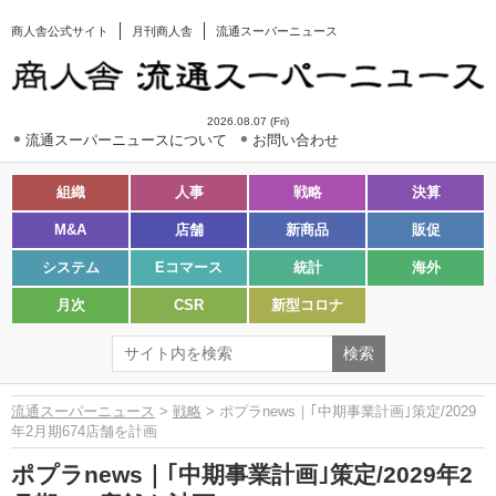
商人舎公式サイト
月刊商人舎
流通スーパーニュース
2026.08.07 (Fri)
流通スーパーニュースについて
お問い合わせ
組織
人事
戦略
決算
M&A
店舗
新商品
販促
システム
Eコマース
統計
海外
月次
CSR
新型コロナ
流通スーパーニュース
>
戦略
> ポプラnews｜｢中期事業計画｣策定/2029
年2月期674店舗を計画
ポプラnews｜｢中期事業計画｣策定/2029年2