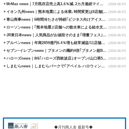
MrMax news｜7月既存店売上高1.6％減､2カ月連続マイナス
(2026.08.07)
イオン九州news｜熊本地震による休業､時間変更は8店舗(8/7時点)
(2026.08.07)
青山商事news｜6時間冷たさが持続｢ビジネス向けアイスベスト｣発売
(2026.08.07)
ローソンnews｜｢熊本地震｣/店舗への散水車による給水支援を開始
(2026.08.07)
JR東日本news｜人気商品がお値段そのまま｢増量フェス｣8/18から開催
(2026.08.07)
アルペンnews｜年商2859億円6.4％増も経常減益/11店舗出店､4店閉鎖
(2026.08.07)
セブンｰイレブンnews｜ブタメンの麺約4倍｢ブタメン超BIG｣8/11から限定発売
(2026.08.07)
ハローズnews｜8/6｢ハローズ西岐波店｣オープン/山口県5店舗目
(2026.08.07)
しまむらnews｜しまむらパークで｢アベイル ハロウィンじゅんびフェア｣開催
(2026.08.07)
◆月刊商人舎 最新号◆