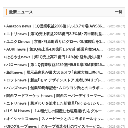
最新ニュース
一覧
Amazon news｜1Q営業収益2006億ドル13.7％増/AWS36.8％％増が貢献
(2026.08.07)
ニトリnews｜第1Q売上収益2263億円2.3%減･四半期利益1.4％減
(2026.08.07)
ユニクロnews｜京都･河原町通りにグローバル旗艦店を11/6開設
(2026.08.07)
AOKI news｜第1Q売上高430億円1.6％減･経常利益54.6％減
(2026.08.07)
はるやまnews｜第1Q売上高71億円1.4％減･経常損失4億3800万円
(2026.08.07)
バローnews｜第１Q営業収益2434億円9.9％増/SM事業15.5％増と絶好調
(2026.08.07)
島忠news｜展示品家具が最大50％オフ｢倉庫大放出祭｣4店舗限定で開催
(2026.08.07)
ロフトnews｜新生｢モマ デザインストア 京都｣9/4リプレイスオープン
(2026.08.07)
ハンズnews｜創業50周年記念･ムロツヨシ氏とのコラボ企画｢ムロハンズ｣開催
(2026.08.07)
関西フードマーケットnews｜関西スーパーデイリーマート蒲生店8/7改装
(2026.08.07)
ニトリnews｜肌ざわりを追求した新寝具｢Nうるる｣シリーズを発売
(2026.08.07)
U.S.M.Hnews｜ ｢４種だしの国産むね塩唐揚げ｣をグループ610店で共同販促
(2026.08.07)
オイシックスnews｜スノーピークとのコラボミールキット8/13発売
(2026.08.07)
OICグループnews｜グループ酒造会社のウイスキーがコンペティション受賞
(2026.08.07)