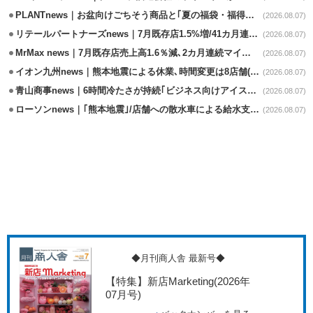
PLANTnews｜お盆向けごちそう商品と｢夏の福袋・福得カート｣8/8から開催
(2026.08.07)
リテールパートナーズnews｜7月既存店1.5%増/41カ月連続増
(2026.08.07)
MrMax news｜7月既存店売上高1.6％減､2カ月連続マイナス
(2026.08.07)
イオン九州news｜熊本地震による休業､時間変更は8店舗(8/7時点)
(2026.08.07)
青山商事news｜6時間冷たさが持続｢ビジネス向けアイスベスト｣発売
(2026.08.07)
ローソンnews｜｢熊本地震｣/店舗への散水車による給水支援を開始
(2026.08.07)
◆月刊商人舎 最新号◆
【特集】新店Marketing
(2026年
07月号)