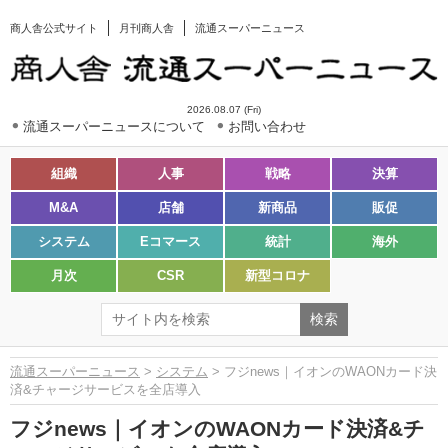
商人舎公式サイト
月刊商人舎
流通スーパーニュース
2026.08.07 (Fri)
流通スーパーニュースについて
お問い合わせ
組織
人事
戦略
決算
M&A
店舗
新商品
販促
システム
Eコマース
統計
海外
月次
CSR
新型コロナ
流通スーパーニュース
>
システム
> フジnews｜イオンのWAONカード決
済&チャージサービスを全店導入
フジnews｜イオンのWAONカード決済&チ