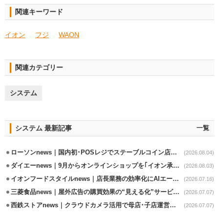
関連キーワード
イオン
フジ
WAON
関連カテゴリー
システム
システム 最新記事
一覧
ローソンnews｜国内初･POSレジでステーブルコイン店頭決済実証実験を実施
(2026.08.04)
ダイエーnews｜9月からオンラインショップを｢イオン承りオンライン｣へ移行
(2026.08.03)
イオンフードスタイルnews｜店長業務の効率化にAIエージェント活用実験
(2026.07.16)
三菱食品news｜屋外広告の購買効果の“見える化”サービス開始
(2026.07.07)
西鉄ストアnews｜クラウドカメラ活用で母店･子店運営の効率化
(2026.07.07)