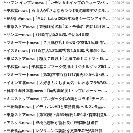
セブン-イレブンnews｜｢レモン＆ホイップのキューブパン｣8/11発売
(2026.08.10)
平和堂news｜石山店が｢さよならララ｣滋賀周遊デジタルラリースポットに選定
(2026.08.10)
良品計画news｜｢MUJI Labo｣2026年秋冬シーズンアイテム発売
(2026.08.10)
東急ストアnews｜東横線菊名駅｢エトモ菊名｣内に12月改装オープン
(2026.08.10)
サンエーnews｜7月既存店5.2％増､全店5.4％増
(2026.08.10)
マミーマートnews｜７月既存店1.8%増･客数0.1％減･客単価1.9％増
(2026.08.10)
イズミnews｜7月既存店1.2%減/客数1.5％減､客単価0.3％増
(2026.08.10)
東武ストアnews｜糖度７度以上｢北海道産ミニトマト｣8/11販売
(2026.08.10)
平和堂news｜平和堂ロゴマーク使用オリジナルグッズ8/10販売開始
(2026.08.10)
マミーマートnews｜第3Q営業収益1717億円20.5%増･経常利益3.6%増
(2026.08.10)
イオン東北news｜大好きふくしま元気・いわきフラWAONの利用金額一部寄付
(2026.08.10)
日本生産性本部news｜｢顧客満足度｣トップにオーケー､コスモス薬品など選出
(2026.08.10)
ミニストップnews｜ブルダック炒め麺とコラボ｢チーズハットグ｣8/7発売
(2026.08.10)
三菱商事news｜メディパルHDと業務提携/ヘルス､食品､日用品で協業
(2026.08.10)
東急ストアnews｜第1Q売上高534億円1.6%増･営業利益5億円13.3%減
(2026.08.10)
アスクルnews｜成松岳志氏が新社長に/吉岡氏は退任
(2026.08.10)
三菱食品news｜レジリエンス認証を更新/BCPが高評価
(2026.08.10)