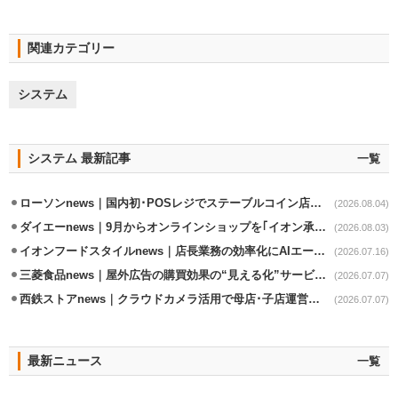
関連カテゴリー
システム
システム 最新記事
一覧
ローソンnews｜国内初･POSレジでステーブルコイン店頭決済実証実験を実施
(2026.08.04)
ダイエーnews｜9月からオンラインショップを｢イオン承りオンライン｣へ移行
(2026.08.03)
イオンフードスタイルnews｜店長業務の効率化にAIエージェント活用実験
(2026.07.16)
三菱食品news｜屋外広告の購買効果の“見える化”サービス開始
(2026.07.07)
西鉄ストアnews｜クラウドカメラ活用で母店･子店運営の効率化
(2026.07.07)
最新ニュース
一覧