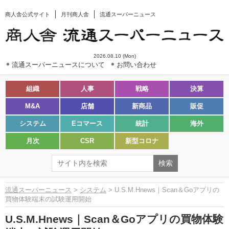
商人舎公式サイト
月刊商人舎
流通スーパーニュース
2026.08.10 (Mon)
流通スーパーニュースについて
お問い合わせ
組織
人事
戦略
決算
M&A
店舗
新商品
販促
システム
Eコマース
統計
海外
月次
CSR
新型コロナ
流通スーパーニュース
>
システム
> U.S.M.Hnews｜Scan＆Goアプリの
買物体験端末の試験運用開始
U.S.M.Hnews｜Scan＆Goアプリの買物体験