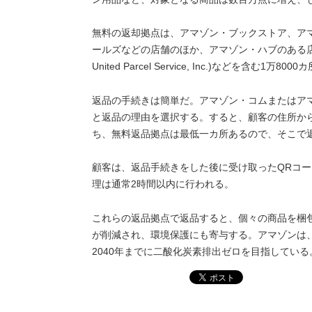
無料の返却拠点は、アマゾン・ブックストア、アマゾ
ールズなどの店舗のほか、アマゾン・ハブのある店
United Parcel Service, Inc.)などを含む1万8
返品の手続きは簡単だ。アマゾン・コムまたはア
と返品の理由を選択する。すると、顧客の住所か
ち、無料返品拠点は最低一カ所あるので、そこで
顧客は、返品手続きをした後に受け取ったQRコ
理は通常2時間以内に行われる。
これらの返品拠点で返品すると、個々の商品を梱
が削減され、環境保護にも寄与する。アマゾンは、2
2040年までに二酸化炭素排出ゼロを目指している