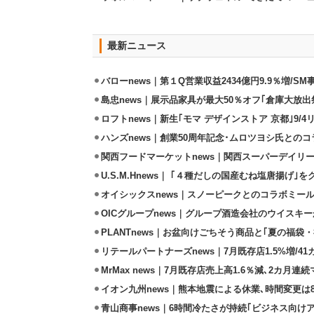
最新ニュース
バローnews｜第１Q営業収益2434億円9.9％増/SM
島忠news｜展示品家具が最大50％オフ｢倉庫大放出
ロフトnews｜新生｢モマ デザインストア 京都｣9/
ハンズnews｜創業50周年記念･ムロツヨシ氏との
関西フードマーケットnews｜関西スーパーデイリー
U.S.M.Hnews｜ ｢４種だしの国産むね塩唐揚げ｣
オイシックスnews｜スノーピークとのコラボミールキ
OICグループnews｜グループ酒造会社のウイスキ
PLANTnews｜お盆向けごちそう商品と｢夏の福袋・
リテールパートナーズnews｜7月既存店1.5%増/4
MrMax news｜7月既存店売上高1.6％減､2カ月連
イオン九州news｜熊本地震による休業､時間変更は8店
青山商事news｜6時間冷たさが持続｢ビジネス向け