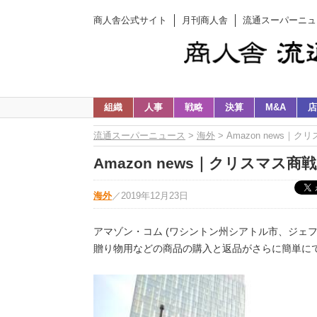
商人舎公式サイト
月刊商人舎
流通スーパーニュ
組織
人事
戦略
決算
M&A
店
流通スーパーニュース
>
海外
> Amazon new
Amazon news｜クリスマ
海外
／
2019年12月23日
アマゾン・コム (ワシントン州シアトル市、ジェフ
贈り物用などの商品の購入と返品がさらに簡単に