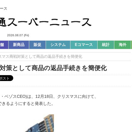
ース
2026.08.07 (Fri)
舗
新商品
販促
システム
Eコマース
統計
海外
s｜クリスマス商戦対策として商品の返品手続きを簡便化
ス商戦対策として商品の返品手続きを簡便化
・ベゾスCEO)は、12月18日、クリスマスに向けて、
できるようにすると発表した。