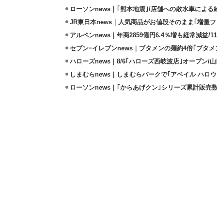
ローソンnews｜｢熊本地震｣/店舗への散水車によ
JR東日本news｜人気商品がお値段そのまま｢増量フェ
アルペンnews｜年商2859億円6.4％増も経常減益/
セブンｰイレブンnews｜ブタメンの麺約4倍｢ブタメン
ハローズnews｜8/6｢ハローズ西岐波店｣オープン/
しまむらnews｜しまむらパークで｢アベイル ハロ
ローソンnews｜｢からあげクン｣シリーズ累計販売数