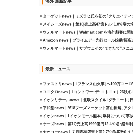
海外 最新記事
ターゲットnews｜ミズラヒ氏を初の｢クリエイティ
メイシーズnews｜第1Q売上高47億ドル･1.8%増の
ウォルマートnews｜Walmart.comを海外顧客に
Amazon news｜プライムデー先行セール始動/
ウォルマートnews｜サブウェイの“できたて”メニ
最新ニュース
ファストリnews｜｢フランス山火事｣へ100万ユー
ユニクロnews｜｢コントワー･デ･コトニエ｣’26秋冬
イオンリテールnews｜北欧スタイル｢グラニート｣
平和堂news｜9/18フーズマーケット富山掛尾､ア
イオンnews｜｢イオンモール熊本｣爆発について事
ケーズnews｜第1Q売上高1999億円12.4％増･経常利
ヤオコーnews｜７月既存店売上高2.7%増/客数0.１