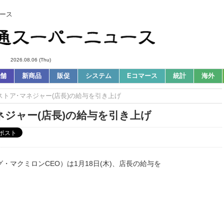
ース
2026.08.06 (Thu)
舗
新商品
販促
システム
Eコマース
統計
海外
｜ストア･マネジャー(店長)の給与を引き上げ
ネジャー(店長)の給与を引き上げ
マクミロンCEO）は1月18日(木)、店長の給与を