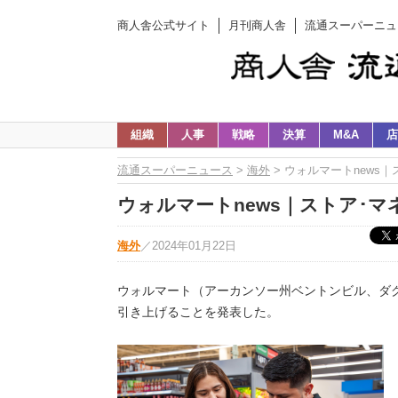
商人舎公式サイト
月刊商人舎
流通スーパーニュ
組織
人事
戦略
決算
M&A
店
流通スーパーニュース
>
海外
> ウォルマートnews
ウォルマートnews｜ストア･マ
海外
／
2024年01月22日
ウォルマート（アーカンソー州ベントンビル、ダグ・
引き上げることを発表した。