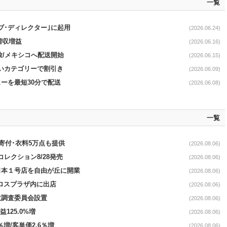
一覧
ブ･ディレクター｣に起用
(2026.06.24)
増収増益
(2026.06.16)
開放/メキシコへ配送開始
(2026.06.15)
幅広いカテゴリーで割引き
(2026.06.09)
ューを最短30分で配送
(2026.06.08)
一覧
ロ寄付･衣料5万点も提供
(2026.08.06)
コレクション8/28発売
(2026.08.06)
日本１号店を自由が丘に開業
(2026.08.06)
クロスプラザ内に出店
(2026.08.06)
故調査委員会設置
(2026.08.06)
益125.0%増
(2026.08.06)
％増/客単価2.6％増
(2026.08.06)