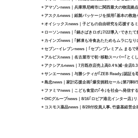
アマゾンnews｜兵庫県尼崎市に関西最大の物流拠
アスクルnews｜紙製パッケージを採用｢基本の救急セ
オイシックスnews｜子どもの自由研究を応援するミ
ローソンnews｜｢鍋さばきロボ｣7/22導入･できた
カインズnews｜｢解凍も冷食あたためもムラになり
セブンｰイレブンnews｜｢セブンプレミアム まるで和
アルビスnews｜名古屋市で初･移動スーパー｢とくし
アクシアルnews｜7月既存店売上高0.4％減･全店0.
サンエーnews｜与勝シティが｢ZEB Ready｣認証を
島忠news｜家計応援企画｢爆安挑戦セール｣第7弾8/
ファミマnews｜こども食堂の｢今｣を社会へ発信す
OICグループnews｜8/16｢ロピア港北インター店
コスモス薬品news｜8/28付役員人事､竹森基経営