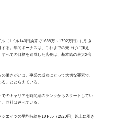
ドル（1ドル140円換算で1638万～1792万円）に引き
計する。年間ボーナスは、これまでの売上げに加え
。すべての目標を達成した店長は、基本給の最大2倍
ちの働きがいは、事業の成功にとって大切な要素で、
ある」ととらえている。
トでのキャリアを時間給のランクからスタートしてい
と、同社は述べている。
シエイツの平均時給を18ドル（2520円）以上に引き