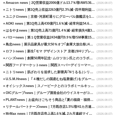
Amazon news｜2Q営業収益2006億ドル13.7％増/AWS36.8％％増が貢献
(2026.08.07)
ニトリnews｜第1Q売上収益2263億円2.3%減･四半期利益1.4％減
(2026.08.07)
ユニクロnews｜京都･河原町通りにグローバル旗艦店を11/6開設
(2026.08.07)
AOKI news｜第1Q売上高430億円1.6％減･経常利益54.6％減
(2026.08.07)
はるやまnews｜第1Q売上高71億円1.4％減･経常損失4億3800万円
(2026.08.07)
バローnews｜第１Q営業収益2434億円9.9％増/SM事業15.5％増と絶好調
(2026.08.07)
島忠news｜展示品家具が最大50％オフ｢倉庫大放出祭｣4店舗限定で開催
(2026.08.07)
ロフトnews｜新生｢モマ デザインストア 京都｣9/4リプレイスオープン
(2026.08.07)
ハンズnews｜創業50周年記念･ムロツヨシ氏とのコラボ企画｢ムロハンズ｣開催
(2026.08.07)
関西フードマーケットnews｜関西スーパーデイリーマート蒲生店8/7改装
(2026.08.07)
ニトリnews｜肌ざわりを追求した新寝具｢Nうるる｣シリーズを発売
(2026.08.07)
U.S.M.Hnews｜ ｢４種だしの国産むね塩唐揚げ｣をグループ610店で共同販促
(2026.08.07)
オイシックスnews｜スノーピークとのコラボミールキット8/13発売
(2026.08.07)
OICグループnews｜グループ酒造会社のウイスキーがコンペティション受賞
(2026.08.07)
PLANTnews｜お盆向けごちそう商品と｢夏の福袋・福得カート｣8/8から開催
(2026.08.07)
リテールパートナーズnews｜7月既存店1.5%増/41カ月連続増
(2026.08.07)
MrMax news｜7月既存店売上高1.6％減､2カ月連続マイナス
(2026.08.07)