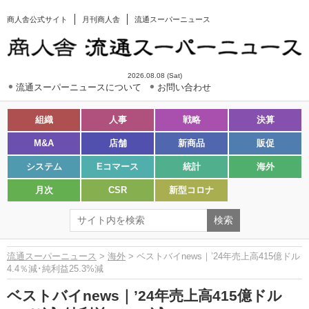
商人舎公式サイト
月刊商人舎
流通スーパーニュース
2026.08.08 (Sat)
流通スーパーニュースについて
お問い合わせ
組織
人事
戦略
決算
M&A
店舗
新商品
販促
システム
Eコマース
統計
海外
月次
CSR
新型コロナ
流通スーパーニュース
>
海外
> ベストバイnews｜’24年売上高415億ドル
4.4％減･純利益25.3%減
ベストバイnews｜’24年売上高415億ドル