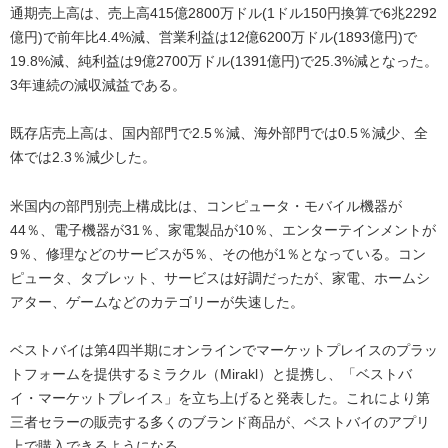
通期売上高は、売上高415億2800万ドル(1ドル150円換算で6兆2292
億円)で前年比4.4%減、営業利益は12億6200万ドル(1893億円)で
19.8%減、純利益は9億2700万ドル(1391億円)で25.3%減となった。
3年連続の減収減益である。
既存店売上高は、国内部門で2.5％減、海外部門では0.5％減少、全
体では2.3％減少した。
米国内の部門別売上構成比は、コンピュータ・モバイル機器が
44％、電子機器が31％、家電製品が10％、エンターテインメントが
9％、修理などのサービスが5％、その他が1％となっている。コン
ピュータ、タブレット、サービスは好調だったが、家電、ホームシ
アター、ゲームなどのカテゴリーが失速した。
ベストバイは第4四半期にオンラインでマーケットプレイスのプラッ
トフォームを提供するミラクル（Mirakl）と提携し、「ベストバ
イ・マーケットプレイス」を立ち上げると発表した。これにより第
三者セラーの販売する多くのブランド商品が、ベストバイのアプリ
上で購入できるようになる。