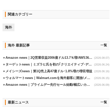
関連カテゴリー
海外
海外 最新記事
一覧
Amazon news｜2Q営業収益2006億ドル13.7％増/AWS36.8％％増が貢献
(2026.08.07)
ターゲットnews｜ミズラヒ氏を初の｢クリエイティブ･ディレクター｣に起用
(2026.06.24)
メイシーズnews｜第1Q売上高47億ドル･1.8%増の増収増益
(2026.06.16)
ウォルマートnews｜Walmart.comを海外顧客に開放/メキシコへ配送開始
(2026.06.15)
Amazon news｜プライムデー先行セール始動/幅広いカテゴリーで割引き
(2026.06.09)
最新ニュース
一覧