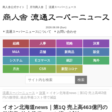
商人舎公式サイト
月刊商人舎
流通スーパーニュース
2026.08.09 (Sun)
流通スーパーニュースについて
お問い合わせ
組織
人事
戦略
決算
M&A
店舗
新商品
販促
システム
Eコマース
統計
海外
月次
CSR
新型コロナ
流通スーパーニュース
>
決算
> イオン北海道news｜第1Q 売上高463億
円の微増収､統合準備コスト増で減益
イオン北海道news｜第1Q 売上高463億円の