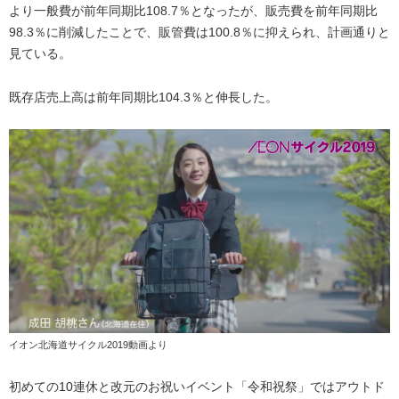
より一般費が前年同期比108.7％となったが、販売費を前年同期比
98.3％に削減したことで、販管費は100.8％に抑えられ、計画通りと
見ている。
既存店売上高は前年同期比104.3％と伸長した。
イオン北海道サイクル2019動画より
初めての10連休と改元のお祝いイベント「令和祝祭」ではアウトド