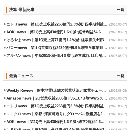
決算 最新記事
一覧
ニトリnews｜第1Q売上収益2263億円2.3%減･四半期利益1.4％減
(2026.08.07)
AOKI news｜第1Q売上高430億円1.6％減･経常利益54.6％減
(2026.08.07)
はるやまnews｜第1Q売上高71億円1.4％減･経常損失4億3800万円
(2026.08.07)
バローnews｜第１Q営業収益2434億円9.9％増/SM事業15.5％増と絶好調
(2026.08.07)
アルペンnews｜年商2859億円6.4％増も経常減益/11店舗出店､4店閉鎖
(2026.08.07)
最新ニュース
一覧
Weekly Review｜熊本地震/店舗の営業状況と家電チェーンの支援策
(2026.08.08)
Amazon news｜2Q営業収益2006億ドル13.7％増/AWS36.8％％増が貢献
(2026.08.07)
ニトリnews｜第1Q売上収益2263億円2.3%減･四半期利益1.4％減
(2026.08.07)
ユニクロnews｜京都･河原町通りにグローバル旗艦店を11/6開設
(2026.08.07)
AOKI news｜第1Q売上高430億円1.6％減･経常利益54.6％減
(2026.08.07)
はるやまnews｜第1Q売上高71億円1.4％減･経常損失4億3800万円
(2026.08.07)