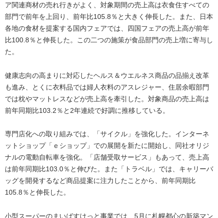
ア関連商材の売れ行きがよく、対象期間の売上高は衣食住すべての
部門で前年を上回り、前年比105.8％と大きく伸長した。また、日本
各地の食材を提案する国内フェアでは、四国フェアの売上高が前年
比100.8％と伸長した。この二つの施策が食品部門の売上増に寄与し
た。
健康志向の高まりに対応したヘルス＆ウエルネス商品の品揃え改革
も進み、とくに衣料品では婦人衣料のアスレジャー、住居余暇部門
では枕やマットレスなどが売上高を牽引した。対象商品の売上高は
前年同期比103.2％と2年連続で好調に推移している。
専門店化への取り組みでは、「サイクル」を強化した。インターネ
ットショップ「ｅショップ」での展開を新たに開始し、同社オリジ
ナルの電動自転車を強化。「店舗受取サービス」もあって、売上高
は前年同期比103.0％と伸びた。また「トラベル」では、キャリーバ
ッグを開発するなど商品提案に注力したことから、前年同期比
105.8％と伸長した。
小型スーパーのまいばすけっと事業では、5月に札幌都心の新築マン