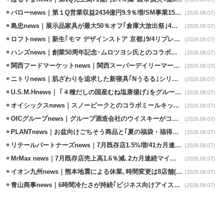
バローnews｜第１Q営業収益2434億円9.9％増/SM事業15.5％増と絶好調
(2026.08.07)
島忠news｜展示品家具が最大50％オフ｢倉庫大放出祭｣4店舗限定で開催
(2026.08.07)
ロフトnews｜新生｢モマ デザインストア 京都｣9/4リプレイスオープン
(2026.08.07)
ハンズnews｜創業50周年記念･ムロツヨシ氏とのコラボ企画｢ムロハンズ｣開催
(2026.08.07)
関西フードマーケットnews｜関西スーパーデイリーマート蒲生店8/7改装
(2026.08.07)
ニトリnews｜肌ざわりを追求した新寝具｢Nうるる｣シリーズを発売
(2026.08.07)
U.S.M.Hnews｜ ｢４種だしの国産むね塩唐揚げ｣をグループ610店で共同販促
(2026.08.07)
オイシックスnews｜スノーピークとのコラボミールキット8/13発売
(2026.08.07)
OICグループnews｜グループ酒造会社のウイスキーがコンペティション受賞
(2026.08.07)
PLANTnews｜お盆向けごちそう商品と｢夏の福袋・福得カート｣8/8から開催
(2026.08.07)
リテールパートナーズnews｜7月既存店1.5%増/41カ月連続増
(2026.08.07)
MrMax news｜7月既存店売上高1.6％減､2カ月連続マイナス
(2026.08.07)
イオン九州news｜熊本地震による休業､時間変更は8店舗(8/7時点)
(2026.08.07)
青山商事news｜6時間冷たさが持続｢ビジネス向けアイスベスト｣発売
(2026.08.07)