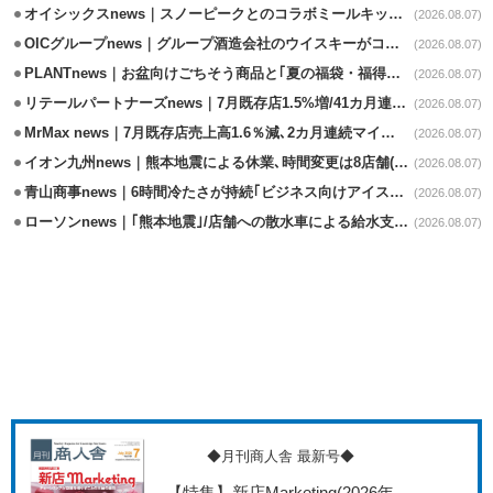
オイシックスnews｜スノーピークとのコラボミールキット8/13発売
(2026.08.07)
OICグループnews｜グループ酒造会社のウイスキーがコンペティション受賞
(2026.08.07)
PLANTnews｜お盆向けごちそう商品と｢夏の福袋・福得カート｣8/8から開催
(2026.08.07)
リテールパートナーズnews｜7月既存店1.5%増/41カ月連続増
(2026.08.07)
MrMax news｜7月既存店売上高1.6％減､2カ月連続マイナス
(2026.08.07)
イオン九州news｜熊本地震による休業､時間変更は8店舗(8/7時点)
(2026.08.07)
青山商事news｜6時間冷たさが持続｢ビジネス向けアイスベスト｣発売
(2026.08.07)
ローソンnews｜｢熊本地震｣/店舗への散水車による給水支援を開始
(2026.08.07)
◆月刊商人舎 最新号◆
【特集】新店Marketing
(2026年