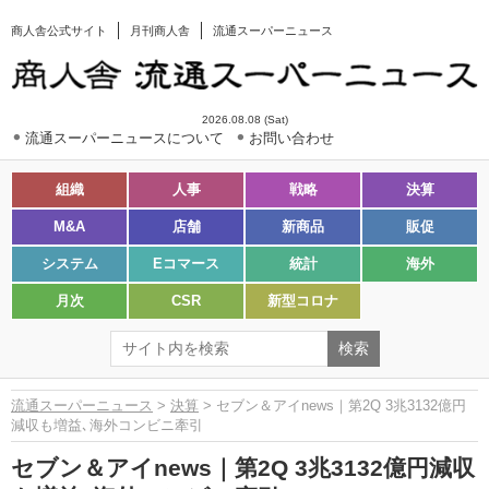
商人舎公式サイト
月刊商人舎
流通スーパーニュース
2026.08.08 (Sat)
流通スーパーニュースについて
お問い合わせ
組織
人事
戦略
決算
M&A
店舗
新商品
販促
システム
Eコマース
統計
海外
月次
CSR
新型コロナ
流通スーパーニュース
>
決算
> セブン＆アイnews｜第2Q 3兆3132億円
減収も増益､海外コンビニ牽引
セブン＆アイnews｜第2Q 3兆3132億円減収