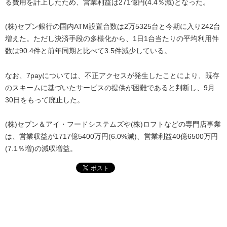
る費用を計上したため、営業利益は271億円(4.4％減)となった。
(株)セブン銀行の国内ATM設置台数は2万5325台と今期に入り242台
増えた。ただし決済手段の多様化から、1日1台当たりの平均利用件
数は90.4件と前年同期と比べて3.5件減少している。
なお、7payについては、不正アクセスが発生したことにより、既存
のスキームに基づいたサービスの提供が困難であると判断し、9月
30日をもって廃止した。
(株)セブン＆アイ・フードシステムズや(株)ロフトなどの専門店事業
は、営業収益が1717億5400万円(6.0%減)、営業利益40億6500万円
(7.1％増)の減収増益。