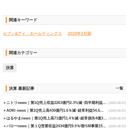
関連キーワード
セブン&アイ・ホールディングス
2020年2月期
関連カテゴリー
決算
決算 最新記事
一覧
ニトリnews｜第1Q売上収益2263億円2.3%減･四半期利益1.4％減
(2026.08.07)
AOKI news｜第1Q売上高430億円1.6％減･経常利益54.6％減
(2026.08.07)
はるやまnews｜第1Q売上高71億円1.4％減･経常損失4億3800万円
(2026.08.07)
バローnews｜第１Q営業収益2434億円9.9％増/SM事業15.5％増と絶好調
(2026.08.07)