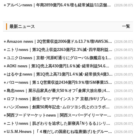
アルペンnews｜年商2859億円6.4％増も経常減益/11店舗出店､4店閉鎖
(2026.08.07)
最新ニュース
一覧
Amazon news｜2Q営業収益2006億ドル13.7％増/AWS36.8％％増が貢献
(2026.08.07)
ニトリnews｜第1Q売上収益2263億円2.3%減･四半期利益1.4％減
(2026.08.07)
ユニクロnews｜京都･河原町通りにグローバル旗艦店を11/6開設
(2026.08.07)
AOKI news｜第1Q売上高430億円1.6％減･経常利益54.6％減
(2026.08.07)
はるやまnews｜第1Q売上高71億円1.4％減･経常損失4億3800万円
(2026.08.07)
バローnews｜第１Q営業収益2434億円9.9％増/SM事業15.5％増と絶好調
(2026.08.07)
島忠news｜展示品家具が最大50％オフ｢倉庫大放出祭｣4店舗限定で開催
(2026.08.07)
ロフトnews｜新生｢モマ デザインストア 京都｣9/4リプレイスオープン
(2026.08.07)
ハンズnews｜創業50周年記念･ムロツヨシ氏とのコラボ企画｢ムロハンズ｣開催
(2026.08.07)
関西フードマーケットnews｜関西スーパーデイリーマート蒲生店8/7改装
(2026.08.07)
ニトリnews｜肌ざわりを追求した新寝具｢Nうるる｣シリーズを発売
(2026.08.07)
U.S.M.Hnews｜ ｢４種だしの国産むね塩唐揚げ｣をグループ610店で共同販促
(2026.08.07)