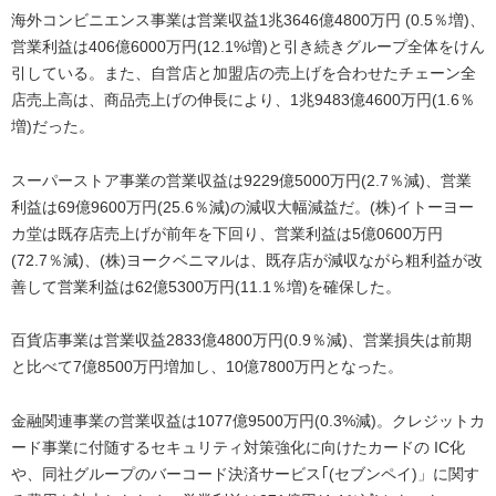
海外コンビニエンス事業は営業収益1兆3646億4800万円 (0.5％増)、
営業利益は406億6000万円(12.1%増)と引き続きグループ全体をけん
引している。また、自営店と加盟店の売上げを合わせたチェーン全
店売上高は、商品売上げの伸長により、1兆9483億4600万円(1.6％
増)だった。
スーパーストア事業の営業収益は9229億5000万円(2.7％減)、営業
利益は69億9600万円(25.6％減)の減収大幅減益だ。(株)イトーヨー
カ堂は既存店売上げが前年を下回り、営業利益は5億0600万円
(72.7％減)、(株)ヨークベニマルは、既存店が減収ながら粗利益が改
善して営業利益は62億5300万円(11.1％増)を確保した。
百貨店事業は営業収益2833億4800万円(0.9％減)、営業損失は前期
と比べて7億8500万円増加し、10億7800万円となった。
金融関連事業の営業収益は1077億9500万円(0.3%減)。クレジットカ
ード事業に付随するセキュリティ対策強化に向けたカードの IC化
や、同社グループのバーコード決済サービス｢(セブンペイ)」に関す