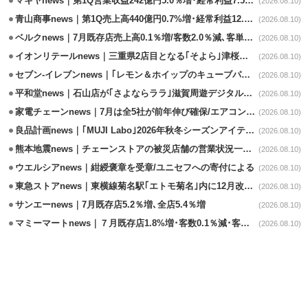
マキヤnews｜第1Q営業収益242億円5.0％増･経常利益7.5％減
(2026.08.10)
青山商事news｜第1Q売上高440億円0.7%増･経常利益12.1%減
(2026.08.10)
ベルクnews｜7月既存店売上高0.1％増/客数2.0％減､客単価2.1％増
(2026.08.10)
イオンリテールnews｜三重県2店目となる｢そよら｣津桜橋9/11オープン
(2026.08.10)
セブン-イレブンnews｜｢レモン＆ホイップのキューブパン｣8/11発売
(2026.08.10)
平和堂news｜石山店が｢さよならララ｣滋賀周遊デジタルラリースポットに選定
(2026.08.10)
家電チェーンnews｜7月は全5社が前年伸び確保/エアコン､テレビが好調
(2026.08.10)
良品計画news｜｢MUJI Labo｣2026年秋冬シーズンアイテム発売
(2026.08.10)
熊本地震news｜チェーンストアの被災店舗の営業状況一覧(8/10時点)
(2026.08.10)
ウエルシアnews｜紺綬褒章を受章/ユニセフへの寄付による
(2026.08.10)
東急ストアnews｜東横線菊名駅｢エトモ菊名｣内に12月改装オープン
(2026.08.10)
サンエーnews｜7月既存店5.2％増､全店5.4％増
(2026.08.10)
マミーマートnews｜７月既存店1.8%増･客数0.1％減･客単価1.9％増
(2026.08.10)