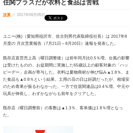
住関プラスだが衣料と食品は苦戦
決算
／
2017年09月05日
ユニー(株)（愛知県稲沢市、佐古則男代表取締役社長）は 2017年8
月度の 月次営業報告（7月21日～8月20日）速報を発表した。
既存店直営売上高（曜日調整後）は前年同月比0.5％増。台風の影響
は受けたものの、お盆期間に実施した65歳以上の顧客対象の「ハッ
ピーデー」企画が寄与した。衣料は夏物商材が伸び悩み▲1.8％。ま
た食品も▲0.8％という結果。土用の丑の日は好調だったが、相場安
のため青果が振るわなかった。一方で住居関連品は0.4％増。中元や
玩具が伸長し、わずかながらも前年をクリアした。
既存店（曜日調整前）の客数は▲1.3％、客単価は1.8％増となっ
た。