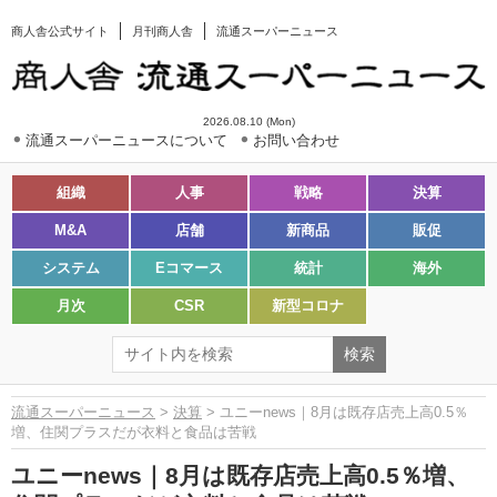
商人舎公式サイト
月刊商人舎
流通スーパーニュース
2026.08.10 (Mon)
流通スーパーニュースについて
お問い合わせ
組織
人事
戦略
決算
M&A
店舗
新商品
販促
システム
Eコマース
統計
海外
月次
CSR
新型コロナ
流通スーパーニュース
>
決算
> ユニーnews｜8月は既存店売上高0.5％
増、住関プラスだが衣料と食品は苦戦
ユニーnews｜8月は既存店売上高0.5％増、