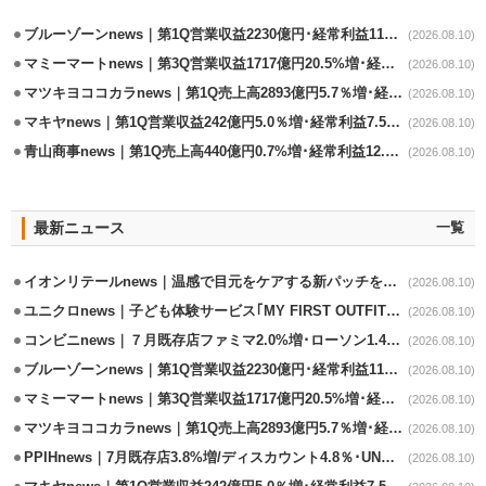
ブルーゾーンnews｜第1Q営業収益2230億円･経常利益113億円/実質増収増益
(2026.08.10)
マミーマートnews｜第3Q営業収益1717億円20.5%増･経常利益3.6%増
(2026.08.10)
マツキヨココカラnews｜第1Q売上高2893億円5.7％増･経常利益8.8%増
(2026.08.10)
マキヤnews｜第1Q営業収益242億円5.0％増･経常利益7.5％減
(2026.08.10)
青山商事news｜第1Q売上高440億円0.7%増･経常利益12.1%減
(2026.08.10)
最新ニュース
一覧
イオンリテールnews｜温感で目元をケアする新パッチを8/11発売
(2026.08.10)
ユニクロnews｜子ども体験サービス｢MY FIRST OUTFIT｣96店舗で8/22実施
(2026.08.10)
コンビニnews｜７月既存店ファミマ2.0%増･ローソン1.4%増･セブン0.6％増
(2026.08.10)
ブルーゾーンnews｜第1Q営業収益2230億円･経常利益113億円/実質増収増益
(2026.08.10)
マミーマートnews｜第3Q営業収益1717億円20.5%増･経常利益3.6%増
(2026.08.10)
マツキヨココカラnews｜第1Q売上高2893億円5.7％増･経常利益8.8%増
(2026.08.10)
PPIHnews｜7月既存店3.8%増/ディスカウント4.8％･UNY0.3%増
(2026.08.10)