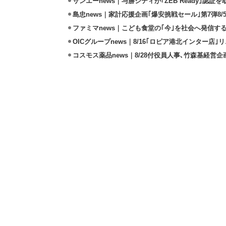
サンエーnews｜与勝シティが｢ZEB Ready｣認証を
島忠news｜家計応援企画｢爆安挑戦セール｣第7弾8/
ファミマnews｜こども食堂の｢今｣を社会へ発信す
OICグループnews｜8/16｢ロピア港北インター店
コスモス薬品news｜8/28付役員人事､竹森基経営