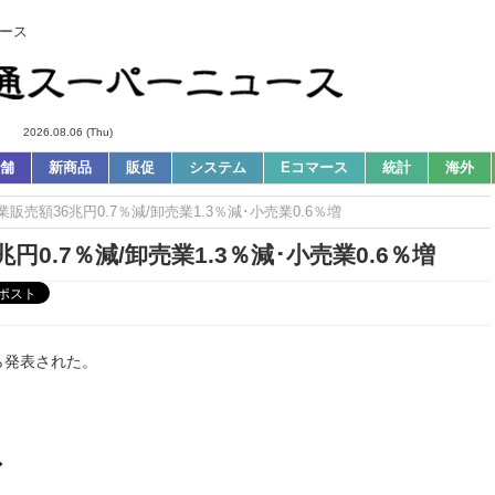
ース
2026.08.06 (Thu)
舗
新商品
販促
システム
Eコマース
統計
海外
販売額36兆円0.7％減/卸売業1.3％減･小売業0.6％増
0.7％減/卸売業1.3％減･小売業0.6％増
ら発表された。