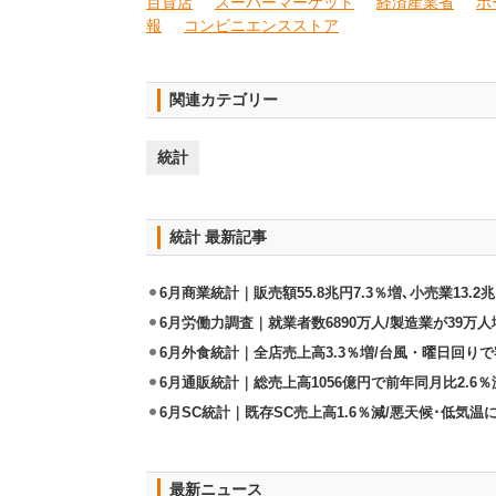
百貨店
スーパーマーケット
経済産業省
ホ
報
コンビニエンスストア
関連カテゴリー
統計
統計 最新記事
6月商業統計｜販売額55.8兆円7.3％増､小売業13.2兆
6月労働力調査｜就業者数6890万人/製造業が39万人
6月外食統計｜全店売上高3.3％増/台風・曜日回り
6月通販統計｜総売上高1056億円で前年同月比2.6％
6月SC統計｜既存SC売上高1.6％減/悪天候･低気
最新ニュース