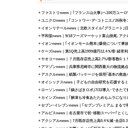
ファストリnews｜｢フランス山火事｣へ100万ユー
ユニクロnews｜｢コントワー･デ･コトニエ｣’26秋冬
イオンリテールnews｜北欧スタイル｢グラニート｣
平和堂news｜9/18フーズマーケット富山掛尾､ア
イオンnews｜｢イオンモール熊本｣爆発について事
ケーズnews｜第1Q売上高1999億円12.4％増･経常利
ヤオコーnews｜７月既存店売上高2.7%増/客数0.１
アマゾンnews｜兵庫県尼崎市に関西最大の物流拠
アスクルnews｜紙製パッケージを採用｢基本の救急セ
オイシックスnews｜子どもの自由研究を応援するミ
ローソンnews｜｢鍋さばきロボ｣7/22導入･できた
カインズnews｜｢解凍も冷食あたためもムラになり
セブンｰイレブンnews｜｢セブンプレミアム まるで和
アルビスnews｜名古屋市で初･移動スーパー｢とくし
アクシアルnews｜7月既存店売上高0.4％減･全店0.