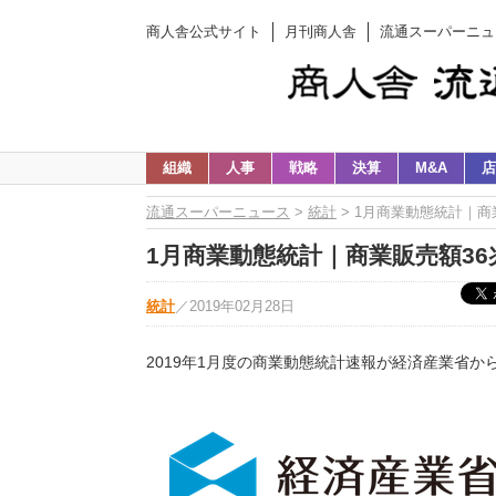
商人舎公式サイト
月刊商人舎
流通スーパーニュ
組織
人事
戦略
決算
M&A
店
流通スーパーニュース
>
統計
> 1月商業動態統計｜商業
1月商業動態統計｜商業販売額36兆円
統計
／
2019年02月28日
2019年1月度の商業動態統計速報が経済産業省か