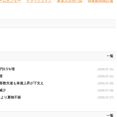
ームセンター
ドラッグストア
家電大型専門店
商業動態統計速
一覧
円0.5％増
(2026.07.31)
増
(2026.07.31)
で客数失速も単価上昇が下支え
(2026.07.28)
減少
(2026.07.28)
温により夏物不振
(2026.07.27)
一覧