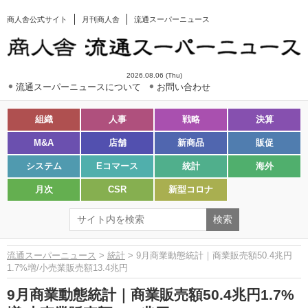
商人舎公式サイト
月刊商人舎
流通スーパーニュース
2026.08.06 (Thu)
流通スーパーニュースについて
お問い合わせ
組織
人事
戦略
決算
M&A
店舗
新商品
販促
システム
Eコマース
統計
海外
月次
CSR
新型コロナ
流通スーパーニュース
>
統計
> 9月商業動態統計｜商業販売額50.4兆円
1.7%増/小売業販売額13.4兆円
9月商業動態統計｜商業販売額50.4兆円1.7%