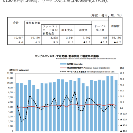
0130億円(4.3%増)。サービス売上高は486億円(0.7%減)。