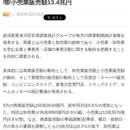
増/小売業販売額13.4兆円
統計
／
2023年10月31日
経済産業省大臣官房調査統計グループが毎月の商業動態統計速報を
発表する。商業とは小売業と卸売業の総称であり、小売業・卸売業
を営む企業と事業所・店舗の事業活動に関する動向を把握すること
を目的に調査される。
具体的には商業販売額の動向として、卸売業販売額と小売業販売額
の動向、そして業態別の販売額の動向として百貨店・スーパー販売
額、コンビニエンスストア、家電大型専門店、ドラッグストア、ホ
ームセンターの統計数値が発表される。
9月の商業販売額は50兆3520億円、前年同月比0.8％の増加となっ
た。内訳は卸売業が36兆9950億円(0.9％減)、小売業は13兆3570億
円(5.8％増)。なお、商業販売額の季節調整済(季節、曜日・祝祭日・
月の長さの要因を調整したもの)前月比は0.3％の低下、卸売業は