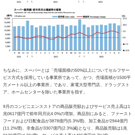
ちなみに、スーパーとは「売場面積の50%以上についてセルフサー
ビス方式を採用している事業所であって、かつ、売場面積が1500平
方メートル以上の事業所」であり、家電大型専門店、ドラッグスト
ア、ホームセンターを除いた事業所を指す。
9月のコンビニエンスストアの商品販売額およびサービス売上高は1
兆0617億円で前年同月比4.0%の増加。商品別にみると、ファースト
フードおよび日配食品が3878億円(5.3%増)、加工食品が2944億円
(11.2%増)、非食品が3307億円(2.3%減)となり、商品販売額は1兆