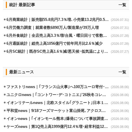
統計 最新記事
一覧
6月商業統計｜販売額55.8兆円7.3％増､小売業13.2兆円0.5％増
(2026.07.31)
6月労働力調査｜就業者数6890万人/製造業が39万人増
(2026.07.31)
6月外食統計｜全店売上高3.3％増/台風・曜日回りで客数失速も単価上昇が下支え
(2026.07.28)
6月通販統計｜総売上高1056億円で前年同月比2.6％減少
(2026.07.28)
6月SC統計｜既存SC売上高1.6％減/悪天候･低気温により夏物不振
(2026.07.27)
最新ニュース
一覧
ファストリnews｜｢フランス山火事｣へ100万ユーロ寄付･衣料5万点も提供
(2026.08.06)
ユニクロnews｜｢コントワー･デ･コトニエ｣’26秋冬コレクション8/28発売
(2026.08.06)
イオンリテールnews｜北欧スタイル｢グラニート｣日本１号店を自由が丘に開業
(2026.08.06)
平和堂news｜9/18フーズマーケット富山掛尾､アクロスプラザ内に出店
(2026.08.06)
イオンnews｜｢イオンモール熊本｣爆発について事故調査委員会設置
(2026.08.06)
ケーズnews｜第1Q売上高1999億円12.4％増･経常利益125.0%増
(2026.08.06)