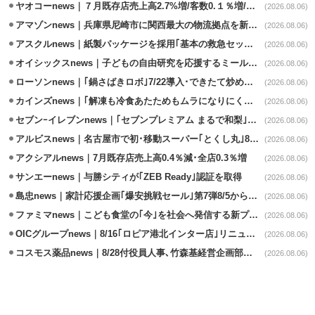
ヤオコーnews｜７月既存店売上高2.7%増/客数0.１％増/客単価2.6％増
(2026.08.06)
アマゾンnews｜兵庫県尼崎市に関西最大の物流拠点を新設・市内2拠点目
(2026.08.06)
アスクルnews｜紙製パッケージを採用｢基本の救急セット｣8/5発売
(2026.08.06)
オイシックスnews｜子どもの自由研究を応援するミールキット8/6発売
(2026.08.06)
ローソンnews｜｢鍋さばきロボ｣7/22導入･できたて炒めメニューを提供
(2026.08.06)
カインズnews｜｢解凍も冷食あたためもムラになりにくいフラットレンジ｣発売
(2026.08.06)
セブンｰイレブンnews｜｢セブンプレミアム まるで和梨｣8/11から順次発売
(2026.08.06)
アルビスnews｜名古屋市で初･移動スーパー｢とくし丸｣8/4運行開始
(2026.08.06)
アクシアルnews｜7月既存店売上高0.4％減･全店0.3％増
(2026.08.06)
サンエーnews｜与勝シティが｢ZEB Ready｣認証を取得
(2026.08.06)
島忠news｜家計応援企画｢爆安挑戦セール｣第7弾8/5から開催
(2026.08.06)
ファミマnews｜こども食堂の｢今｣を社会へ発信する新プロジェクト始動
(2026.08.06)
OICグループnews｜8/16｢ロピア港北インター店｣リニューアル/食品売場拡大
(2026.08.06)
コスモス薬品news｜8/28付役員人事､竹森基経営企画部長が取締役昇格
(2026.08.06)