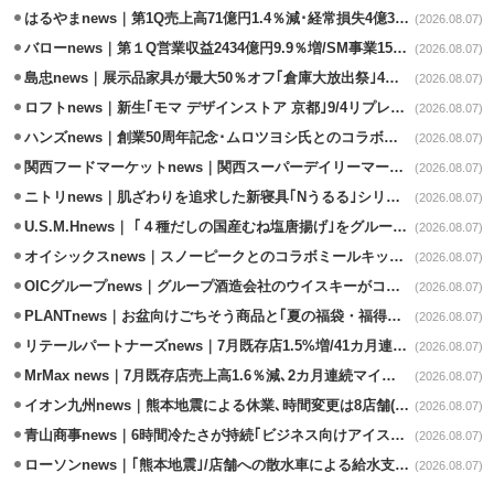
はるやまnews｜第1Q売上高71億円1.4％減･経常損失4億3800万円
(2026.08.07)
バローnews｜第１Q営業収益2434億円9.9％増/SM事業15.5％増と絶好調
(2026.08.07)
島忠news｜展示品家具が最大50％オフ｢倉庫大放出祭｣4店舗限定で開催
(2026.08.07)
ロフトnews｜新生｢モマ デザインストア 京都｣9/4リプレイスオープン
(2026.08.07)
ハンズnews｜創業50周年記念･ムロツヨシ氏とのコラボ企画｢ムロハンズ｣開催
(2026.08.07)
関西フードマーケットnews｜関西スーパーデイリーマート蒲生店8/7改装
(2026.08.07)
ニトリnews｜肌ざわりを追求した新寝具｢Nうるる｣シリーズを発売
(2026.08.07)
U.S.M.Hnews｜ ｢４種だしの国産むね塩唐揚げ｣をグループ610店で共同販促
(2026.08.07)
オイシックスnews｜スノーピークとのコラボミールキット8/13発売
(2026.08.07)
OICグループnews｜グループ酒造会社のウイスキーがコンペティション受賞
(2026.08.07)
PLANTnews｜お盆向けごちそう商品と｢夏の福袋・福得カート｣8/8から開催
(2026.08.07)
リテールパートナーズnews｜7月既存店1.5%増/41カ月連続増
(2026.08.07)
MrMax news｜7月既存店売上高1.6％減､2カ月連続マイナス
(2026.08.07)
イオン九州news｜熊本地震による休業､時間変更は8店舗(8/7時点)
(2026.08.07)
青山商事news｜6時間冷たさが持続｢ビジネス向けアイスベスト｣発売
(2026.08.07)
ローソンnews｜｢熊本地震｣/店舗への散水車による給水支援を開始
(2026.08.07)