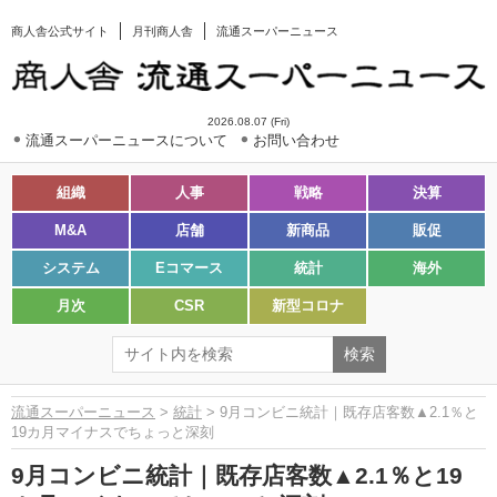
商人舎公式サイト
月刊商人舎
流通スーパーニュース
2026.08.07 (Fri)
流通スーパーニュースについて
お問い合わせ
組織
人事
戦略
決算
M&A
店舗
新商品
販促
システム
Eコマース
統計
海外
月次
CSR
新型コロナ
流通スーパーニュース
>
統計
> 9月コンビニ統計｜既存店客数▲2.1％と
19カ月マイナスでちょっと深刻
9月コンビニ統計｜既存店客数▲2.1％と19