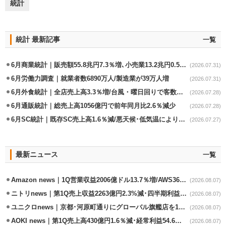
統計
統計 最新記事
一覧
6月商業統計｜販売額55.8兆円7.3％増､小売業13.2兆円0.5％増
(2026.07.31)
6月労働力調査｜就業者数6890万人/製造業が39万人増
(2026.07.31)
6月外食統計｜全店売上高3.3％増/台風・曜日回りで客数失速も単価上昇が下支え
(2026.07.28)
6月通販統計｜総売上高1056億円で前年同月比2.6％減少
(2026.07.28)
6月SC統計｜既存SC売上高1.6％減/悪天候･低気温により夏物不振
(2026.07.27)
最新ニュース
一覧
Amazon news｜1Q営業収益2006億ドル13.7％増/AWS36.8％％増が貢献
(2026.08.07)
ニトリnews｜第1Q売上収益2263億円2.3%減･四半期利益1.4％減
(2026.08.07)
ユニクロnews｜京都･河原町通りにグローバル旗艦店を11/6開設
(2026.08.07)
AOKI news｜第1Q売上高430億円1.6％減･経常利益54.6％減
(2026.08.07)