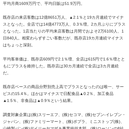
平均月商1609万円で、平均日販は51.9万円。
既存店の来店客数は12億8651万人、▲2.1％と19カ月連続でマイナ
スとなった。全店では14億4773万人、0.3％増。2カ月ぶりにプラス
となった。1店当たりの平均来店客数は月間でおよそ2万6100人、1
日840人。相変わらずすごい客数だが、既存店19カ月連続マイナス
はちょっと深刻。
平均客単価は、既存店609円で2.1％増、全店は615円で1.6％増とと
もにプラスを維持した。既存店は30カ月連続で全店は3カ月連続
だ。
既存店ベースの商品分野別売上高でプラスとなったのは唯一、サー
ビスの15.4％。ほかはマイナスで日配食品▲0.2％、加工食品
▲1.5％、非食品は▲0.9％という結果。
調査対象企業は(株)スリーエフ、(株)セコマ、(株)セブン-イレブン・
ジャパン、(株)ファミリーマート、(株)ポプラ、ミニストップ(株)、
山崎製パン(株)デイリーヤマザキ事業統括本部、(株)ローソンの8社