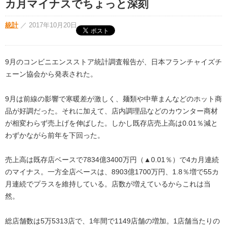
カ月マイナスでちょっと深刻
統計
／
2017年10月20日
9月のコンビニエンスストア統計調査報告が、日本フランチャイズチ
ェーン協会から発表された。
9月は前線の影響で寒暖差が激しく、麺類や中華まんなどのホット商
品が好調だった。それに加えて、店内調理品などのカウンター商材
が相変わらず売上げを伸ばした。しかし既存店売上高は0.01％減と
わずかながら前年を下回った。
売上高は既存店ベースで7834億3400万円（▲0.01％）で4カ月連続
のマイナス。一方全店ベースは、8903億1700万円、1.8％増で55カ
月連続でプラスを維持している。店数が増えているからこれは当
然。
総店舗数は5万5313店で、1年間で1149店舗の増加。1店舗当たりの