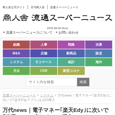
商人舎公式サイト
月刊商人舎
流通スーパーニュース
2026.08.09 (Sun)
流通スーパーニュースについて
お問い合わせ
組織
人事
戦略
決算
M&A
店舗
新商品
販促
システム
Eコマース
統計
海外
月次
CSR
新型コロナ
流通スーパーニュース
>
システム
> 万代news｜電子マネー｢楽天Edy｣に
次いで｢楽天Payアプリ｣を10/3導入
万代news｜電子マネー｢楽天Edy｣に次いで