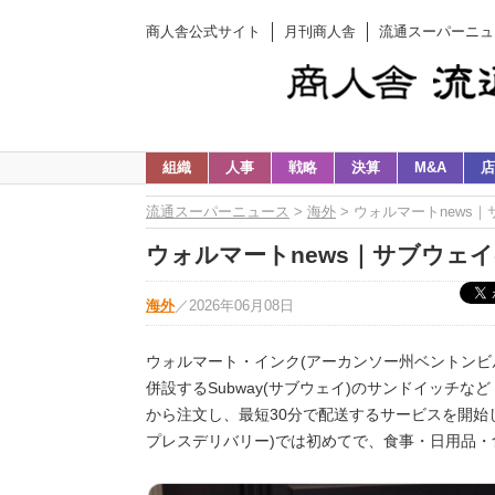
商人舎公式サイト
月刊商人舎
流通スーパーニュ
組織
人事
戦略
決算
M&A
店
流通スーパーニュース
>
海外
> ウォルマートnews
ウォルマートnews｜サブウェイ
海外
／
2026年06月08日
ウォルマート・インク(アーカンソー州ベントンビル、
併設するSubway(サブウェイ)のサンドイッチなど 
から注文し、最短30分で配送するサービスを開始した。外
プレスデリバリー)では初めてで、食事・日用品