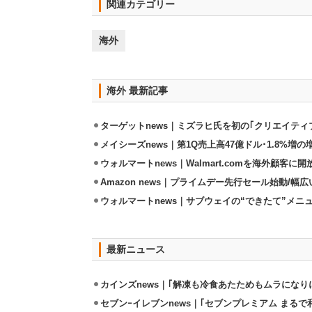
関連カテゴリー
海外
海外 最新記事
ターゲットnews｜ミズラヒ氏を初の｢クリエイティ
メイシーズnews｜第1Q売上高47億ドル･1.8%増の
ウォルマートnews｜Walmart.comを海外顧客に
Amazon news｜プライムデー先行セール始動/
ウォルマートnews｜サブウェイの“できたて”メニ
最新ニュース
カインズnews｜｢解凍も冷食あたためもムラになり
セブンｰイレブンnews｜｢セブンプレミアム まるで和