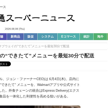
ース
2026.08.06 (Thu)
舗
新商品
販促
システム
Eコマース
統計
海外
｜サブウェイの“できたて”メニューを最短30分で配送
の“できたて”メニューを最短30分で配送
ジョン・ファーナーCEO)は 6月4日(木)、店内に
“できたて” メニューを、Walmartアプリや公式サイト
食チェーンの統合はExpress Delivery(エクス
・食品を一体化した利便性を高める狙いがある。