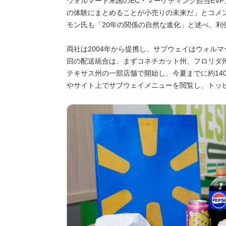
ウォルマート米国のEC・マーケティング担当EV
の体験にまとめることが小売りの未来だ」とコメ
モン氏も「20年の関係の自然な進化」と述べ、利
両社は2004年から提携し、サブウェイはウォル
回の配送統合は、まずコネチカット州、フロリダ
テキサス州の一部店舗で開始し、今夏までに約14
やサイト上でサブウェイメニューを閲覧し、トッ