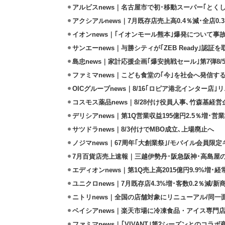
アルビスnews｜名古屋市で初･移動スーパー｢とくし
アクシアルnews｜7月既存店売上高0.4％減･全店0.
イオンnews｜｢イオンモール熊本｣爆発について事
サンエーnews｜与勝シティが｢ZEB Ready｣認証を
島忠news｜家計応援企画｢爆安挑戦セール｣第7弾8/
ファミマnews｜こども食堂の｢今｣を社会へ発信す
OICグループnews｜8/16｢ロピア港北インター店
コスモス薬品news｜8/28付け役員人事､竹森基経
デリシアnews｜第1Q営業収益195億円2.5％増･営業
サツドラnews｜8/3付けでMBO成立､上場廃止へ
ノジマnews｜67周年｢大創業祭｣/モバイル会員限
7月百貨店売上速報｜三越伊勢丹･阪急阪神･高島屋
エディオンnews｜第1Q売上高2015億円9.9%増･経常
ユニクロnews｜7月既存店4.3%増･客数0.2％減/
ニトリnews｜全国の店舗対象にリニューアル/同一
ベイシアnews｜楽天市場に冷凍食品・アイス専門店
ファミマnews｜｢VIVANT｣第2シーズンとのコラボ商