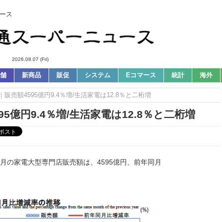
ース
2026.08.07 (Fri)
舗
新商品
販促
システム
Eコマース
統計
海外
販売額4595億円9.4％増/生活家電は12.8％と二桁増
5億円9.4％増/生活家電は12.8％と二桁増
月の家電大型専門店販売額は、4595億円、前年同月