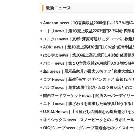
最新ニュース
Amazon news｜1Q営業収益2006億ドル13.7％増/
ニトリnews｜第1Q売上収益2263億円2.3%減･四半
ユニクロnews｜京都･河原町通りにグローバル旗艦店
AOKI news｜第1Q売上高430億円1.6％減･経常利益5
はるやまnews｜第1Q売上高71億円1.4％減･経常損失
バローnews｜第１Q営業収益2434億円9.9％増/SM
島忠news｜展示品家具が最大50％オフ｢倉庫大放出
ロフトnews｜新生｢モマ デザインストア 京都｣9/
ハンズnews｜創業50周年記念･ムロツヨシ氏との
関西フードマーケットnews｜関西スーパーデイリー
ニトリnews｜肌ざわりを追求した新寝具｢Nうるる
U.S.M.Hnews｜ ｢４種だしの国産むね塩唐揚げ｣
オイシックスnews｜スノーピークとのコラボミールキ
OICグループnews｜グループ酒造会社のウイスキ