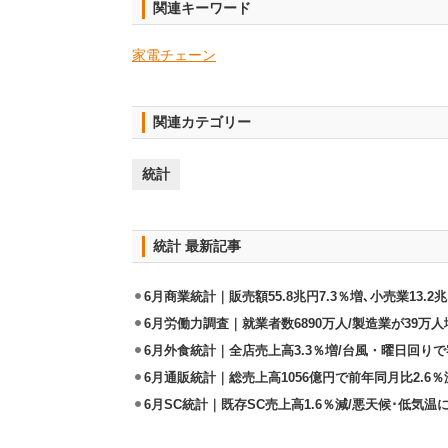
関連キーワード
家電チェーン
関連カテゴリー
統計
統計 最新記事
6月商業統計｜販売額55.8兆円7.3％増､小売業13.2兆
6月労働力調査｜就業者数6890万人/製造業が39万人
6月外食統計｜全店売上高3.3％増/台風・曜日回り
6月通販統計｜総売上高1056億円で前年同月比2.6％
6月SC統計｜既存SC売上高1.6％減/悪天候･低気