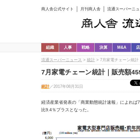
商人舎公式サイト
月刊商人舎
流通スーパーニュ
組織
人事
戦略
決算
M&A
店
流通スーパーニュース
>
統計
> 7月家電チェーン統計｜
7月家電チェーン統計｜販売額459
統計
／
2017年08月31日
経済産業省発表の「商業動態統計速報」によれば7
比9.4％プラスとなった。