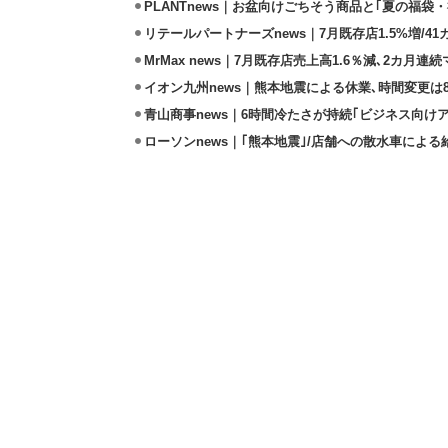
PLANTnews｜お盆向けごちそう商品と｢夏の福袋・
リテールパートナーズnews｜7月既存店1.5%増/4
MrMax news｜7月既存店売上高1.6％減､2カ月連
イオン九州news｜熊本地震による休業､時間変更は8店
青山商事news｜6時間冷たさが持続｢ビジネス向け
ローソンnews｜｢熊本地震｣/店舗への散水車によ