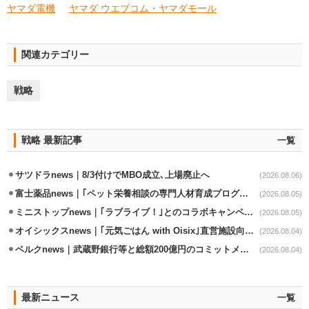
ヤマダ電機
ヤマダ ウエブコム・ヤマダモール
関連カテゴリー
戦略
戦略 最新記事
一覧
サツドラnews｜8/3付けでMBO成立､上場廃止へ
(2026.08.06)
富士薬品news｜｢ペット栄養相談の専門人材育成プログラム｣7月から開始
(2026.08.05)
ミニストップnews｜｢ラブライブ！｣とのコラボキャンペーン8/5から開催
(2026.08.05)
オイシックスnews｜｢元気ごはん with Oisix｣直営施設向けサービスを開始
(2026.08.04)
ベルクnews｜武蔵野銀行等と総額200億円のコミットメント契約
(2026.08.04)
最新ニュース
一覧