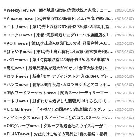
Weekly Review｜熊本地震/店舗の営業状況と家電チェーンの支援策
(2026.08.08)
Amazon news｜2Q営業収益2006億ドル13.7％増/AWS36.8％％増が貢献
(2026.08.07)
ニトリnews｜第1Q売上収益2263億円2.3%減･四半期利益1.4％減
(2026.08.07)
ユニクロnews｜京都･河原町通りにグローバル旗艦店を11/6開設
(2026.08.07)
AOKI news｜第1Q売上高430億円1.6％減･経常利益54.6％減
(2026.08.07)
はるやまnews｜第1Q売上高71億円1.4％減･経常損失4億3800万円
(2026.08.07)
バローnews｜第１Q営業収益2434億円9.9％増/SM事業15.5％増と絶好調
(2026.08.07)
島忠news｜展示品家具が最大50％オフ｢倉庫大放出祭｣4店舗限定で開催
(2026.08.07)
ロフトnews｜新生｢モマ デザインストア 京都｣9/4リプレイスオープン
(2026.08.07)
ハンズnews｜創業50周年記念･ムロツヨシ氏とのコラボ企画｢ムロハンズ｣開催
(2026.08.07)
関西フードマーケットnews｜関西スーパーデイリーマート蒲生店8/7改装
(2026.08.07)
ニトリnews｜肌ざわりを追求した新寝具｢Nうるる｣シリーズを発売
(2026.08.07)
U.S.M.Hnews｜ ｢４種だしの国産むね塩唐揚げ｣をグループ610店で共同販促
(2026.08.07)
オイシックスnews｜スノーピークとのコラボミールキット8/13発売
(2026.08.07)
OICグループnews｜グループ酒造会社のウイスキーがコンペティション受賞
(2026.08.07)
PLANTnews｜お盆向けごちそう商品と｢夏の福袋・福得カート｣8/8から開催
(2026.08.07)