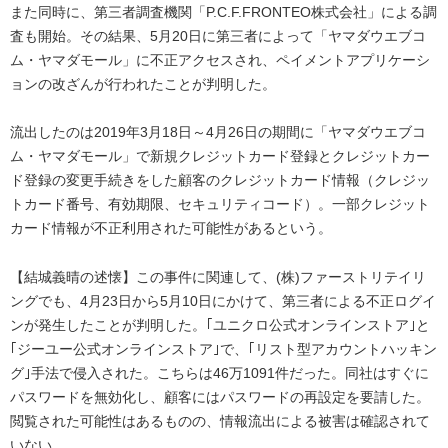
また同時に、第三者調査機関「P.C.F.FRONTEO株式会社」による調
査も開始。その結果、5月20日に第三者によって「ヤマダウエブコ
ム・ヤマダモール」に不正アクセスされ、ペイメントアプリケーシ
ョンの改ざんが行われたことが判明した。
流出したのは2019年3月18日～4月26日の期間に「ヤマダウエブコ
ム・ヤマダモール」で新規クレジットカード登録とクレジットカー
ド登録の変更手続きをした顧客のクレジットカード情報（クレジッ
トカード番号、有効期限、セキュリティコード）。一部クレジット
カード情報が不正利用された可能性があるという。
【結城義晴の述懐】この事件に関連して、(株)ファーストリテイリ
ングでも、4月23日から5月10日にかけて、第三者による不正ログイ
ンが発生したことが判明した。｢ユニクロ公式オンラインストア｣と
｢ジーユー公式オンラインストア｣で、｢リスト型アカウントハッキン
グ｣手法で侵入された。こちらは46万1091件だった。同社はすぐに
パスワードを無効化し、顧客にはパスワードの再設定を要請した。
閲覧された可能性はあるものの、情報流出による被害は確認されて
いない。