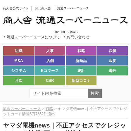
商人舎公式サイト
月刊商人舎
流通スーパーニュース
2026.08.09 (Sun)
流通スーパーニュースについて
お問い合わせ
組織
人事
戦略
決算
M&A
店舗
新商品
販促
システム
Eコマース
統計
海外
月次
CSR
新型コロナ
流通スーパーニュース
>
戦略
> ヤマダ電機news｜不正アクセスでクレジ
ットカード情報3万7832件流出
ヤマダ電機news｜不正アクセスでクレジッ