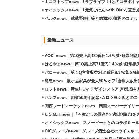
ミニストップnews｜｢ラブライブ！｣とのコラボキャ
オイシックスnews｜｢元気ごはん with Oisix｣
ベルクnews｜武蔵野銀行等と総額200億円のコミ
最新ニュース
AOKI news｜第1Q売上高430億円1.6％減･経常利益5
はるやまnews｜第1Q売上高71億円1.4％減･経常損失
バローnews｜第１Q営業収益2434億円9.9％増/SM
島忠news｜展示品家具が最大50％オフ｢倉庫大放出
ロフトnews｜新生｢モマ デザインストア 京都｣9/
ハンズnews｜創業50周年記念･ムロツヨシ氏との
関西フードマーケットnews｜関西スーパーデイリー
U.S.M.Hnews｜ ｢４種だしの国産むね塩唐揚げ｣
オイシックスnews｜スノーピークとのコラボミールキ
OICグループnews｜グループ酒造会社のウイスキ