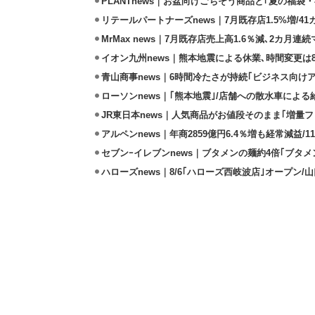
PLANTnews｜お盆向けごちそう商品と｢夏の福袋・
リテールパートナーズnews｜7月既存店1.5%増/4
MrMax news｜7月既存店売上高1.6％減､2カ月連
イオン九州news｜熊本地震による休業､時間変更は8店
青山商事news｜6時間冷たさが持続｢ビジネス向け
ローソンnews｜｢熊本地震｣/店舗への散水車によ
JR東日本news｜人気商品がお値段そのまま｢増量フェ
アルペンnews｜年商2859億円6.4％増も経常減益/
セブンｰイレブンnews｜ブタメンの麺約4倍｢ブタメン
ハローズnews｜8/6｢ハローズ西岐波店｣オープン/