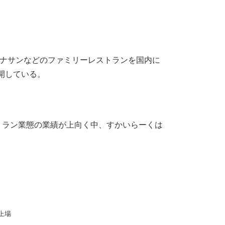
ョナサンなどのファミリーレストランを国内に
展開している。
トラン業態の業績が上向く中、すかいらーくは
上場