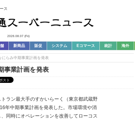
ース
2026.08.07 (Fri)
舗
新商品
販促
システム
Eコマース
統計
海外
場をにらみ中期事業計画を発表
期事業計画を発表
ストラン最大手のすかいらーく（東京都武蔵野
2016年中期事業計画を発表した。市場環境や消
し、同時にオペレーションを改善してローコス