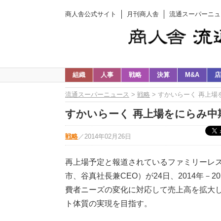
商人舎公式サイト
月刊商人舎
流通スーパーニュ
組織
人事
戦略
決算
M&A
店
流通スーパーニュース
>
戦略
> すかいらーく 再上
すかいらーく 再上場をにらみ中
戦略
／
2014年02月26日
再上場予定と報道されているファミリーレ
市、谷真社長兼CEO）が24日、2014年－
費者ニーズの変化に対応して売上高を拡大
ト体質の実現を目指す。