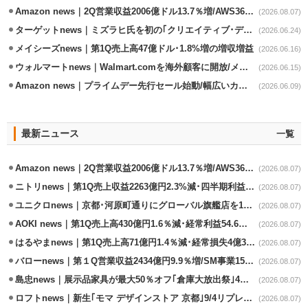
Amazon news｜2Q営業収益2006億ドル13.7％増/AWS36.8％％増が貢献
(2026.08.07)
ターゲットnews｜ミズラヒ氏を初の｢クリエイティブ･ディレクター｣に起用
(2026.06.24)
メイシーズnews｜第1Q売上高47億ドル･1.8%増の増収増益
(2026.06.16)
ウォルマートnews｜Walmart.comを海外顧客に開放/メキシコへ配送開始
(2026.06.15)
Amazon news｜プライムデー先行セール始動/幅広いカテゴリーで割引き
(2026.06.09)
最新ニュース
一覧
Amazon news｜2Q営業収益2006億ドル13.7％増/AWS36.8％％増が貢献
(2026.08.07)
ニトリnews｜第1Q売上収益2263億円2.3%減･四半期利益1.4％減
(2026.08.07)
ユニクロnews｜京都･河原町通りにグローバル旗艦店を11/6開設
(2026.08.07)
AOKI news｜第1Q売上高430億円1.6％減･経常利益54.6％減
(2026.08.07)
はるやまnews｜第1Q売上高71億円1.4％減･経常損失4億3800万円
(2026.08.07)
バローnews｜第１Q営業収益2434億円9.9％増/SM事業15.5％増と絶好調
(2026.08.07)
島忠news｜展示品家具が最大50％オフ｢倉庫大放出祭｣4店舗限定で開催
(2026.08.07)
ロフトnews｜新生｢モマ デザインストア 京都｣9/4リプレイスオープン
(2026.08.07)