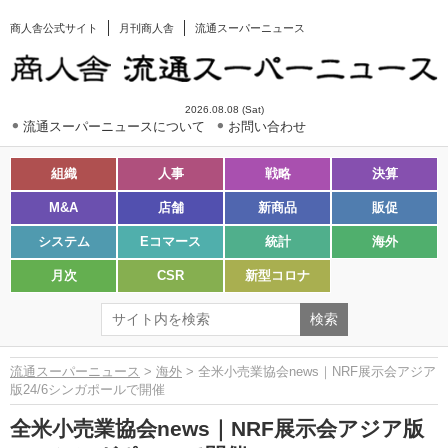
商人舎公式サイト
月刊商人舎
流通スーパーニュース
2026.08.08 (Sat)
流通スーパーニュースについて
お問い合わせ
組織
人事
戦略
決算
M&A
店舗
新商品
販促
システム
Eコマース
統計
海外
月次
CSR
新型コロナ
流通スーパーニュース
>
海外
> 全米小売業協会news｜NRF展示会アジア
版24/6シンガポールで開催
全米小売業協会news｜NRF展示会アジア版