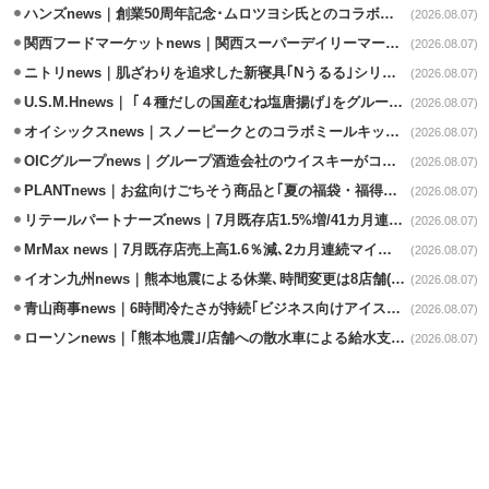
ハンズnews｜創業50周年記念･ムロツヨシ氏とのコラボ企画｢ムロハンズ｣開催
(2026.08.07)
関西フードマーケットnews｜関西スーパーデイリーマート蒲生店8/7改装
(2026.08.07)
ニトリnews｜肌ざわりを追求した新寝具｢Nうるる｣シリーズを発売
(2026.08.07)
U.S.M.Hnews｜ ｢４種だしの国産むね塩唐揚げ｣をグループ610店で共同販促
(2026.08.07)
オイシックスnews｜スノーピークとのコラボミールキット8/13発売
(2026.08.07)
OICグループnews｜グループ酒造会社のウイスキーがコンペティション受賞
(2026.08.07)
PLANTnews｜お盆向けごちそう商品と｢夏の福袋・福得カート｣8/8から開催
(2026.08.07)
リテールパートナーズnews｜7月既存店1.5%増/41カ月連続増
(2026.08.07)
MrMax news｜7月既存店売上高1.6％減､2カ月連続マイナス
(2026.08.07)
イオン九州news｜熊本地震による休業､時間変更は8店舗(8/7時点)
(2026.08.07)
青山商事news｜6時間冷たさが持続｢ビジネス向けアイスベスト｣発売
(2026.08.07)
ローソンnews｜｢熊本地震｣/店舗への散水車による給水支援を開始
(2026.08.07)