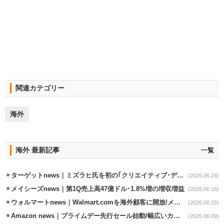
関連カテゴリー
海外
海外 最新記事
一覧
ターゲットnews｜ミズラヒ氏を初の｢クリエイティブ･ディレクター｣に起用
(2026.06.24)
メイシーズnews｜第1Q売上高47億ドル･1.8%増の増収増益
(2026.06.16)
ウォルマートnews｜Walmart.comを海外顧客に開放/メキシコへ配送開始
(2026.06.15)
Amazon news｜プライムデー先行セール始動/幅広いカテゴリーで割引き
(2026.06.09)