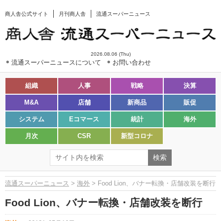
商人舎公式サイト
月刊商人舎
流通スーパーニュース
2026.08.06 (Thu)
流通スーパーニュースについて
お問い合わせ
組織
人事
戦略
決算
M&A
店舗
新商品
販促
システム
Eコマース
統計
海外
月次
CSR
新型コロナ
流通スーパーニュース
>
海外
> Food Lion、バナー転換・店舗改装を断行
Food Lion、バナー転換・店舗改装を断行