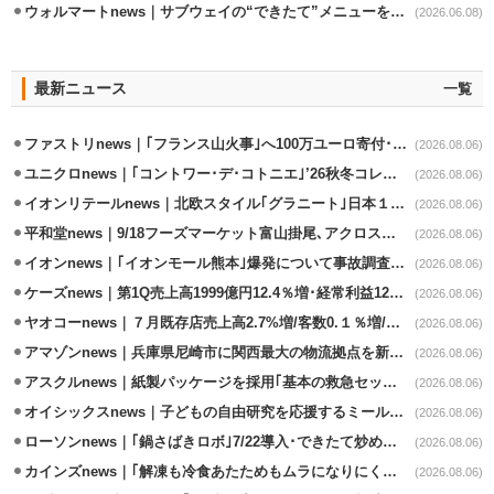
ウォルマートnews｜サブウェイの“できたて”メニューを最短30分で配送
(2026.06.08)
最新ニュース
一覧
ファストリnews｜｢フランス山火事｣へ100万ユーロ寄付･衣料5万点も提供
(2026.08.06)
ユニクロnews｜｢コントワー･デ･コトニエ｣’26秋冬コレクション8/28発売
(2026.08.06)
イオンリテールnews｜北欧スタイル｢グラニート｣日本１号店を自由が丘に開業
(2026.08.06)
平和堂news｜9/18フーズマーケット富山掛尾､アクロスプラザ内に出店
(2026.08.06)
イオンnews｜｢イオンモール熊本｣爆発について事故調査委員会設置
(2026.08.06)
ケーズnews｜第1Q売上高1999億円12.4％増･経常利益125.0%増
(2026.08.06)
ヤオコーnews｜７月既存店売上高2.7%増/客数0.１％増/客単価2.6％増
(2026.08.06)
アマゾンnews｜兵庫県尼崎市に関西最大の物流拠点を新設・市内2拠点目
(2026.08.06)
アスクルnews｜紙製パッケージを採用｢基本の救急セット｣8/5発売
(2026.08.06)
オイシックスnews｜子どもの自由研究を応援するミールキット8/6発売
(2026.08.06)
ローソンnews｜｢鍋さばきロボ｣7/22導入･できたて炒めメニューを提供
(2026.08.06)
カインズnews｜｢解凍も冷食あたためもムラになりにくいフラットレンジ｣発売
(2026.08.06)