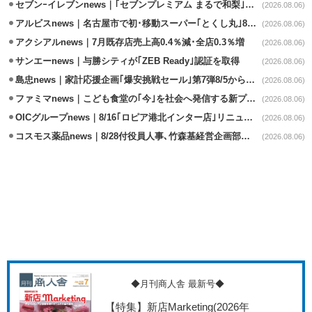
セブンｰイレブンnews｜｢セブンプレミアム まるで和梨｣8/11から順次発売
(2026.08.06)
アルビスnews｜名古屋市で初･移動スーパー｢とくし丸｣8/4運行開始
(2026.08.06)
アクシアルnews｜7月既存店売上高0.4％減･全店0.3％増
(2026.08.06)
サンエーnews｜与勝シティが｢ZEB Ready｣認証を取得
(2026.08.06)
島忠news｜家計応援企画｢爆安挑戦セール｣第7弾8/5から開催
(2026.08.06)
ファミマnews｜こども食堂の｢今｣を社会へ発信する新プロジェクト始動
(2026.08.06)
OICグループnews｜8/16｢ロピア港北インター店｣リニューアル/食品売場拡大
(2026.08.06)
コスモス薬品news｜8/28付役員人事､竹森基経営企画部長が取締役昇格
(2026.08.06)
◆月刊商人舎 最新号◆
【特集】新店Marketing
(2026年