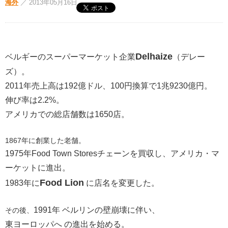
海外
／
2013年05月16日
Delhaize
ベルギーのスーパーマーケット企業
（デレー
ズ）。
2011年売上高は192億ドル、
100円
換算で1兆9230億円。
伸び率は2.2%。
アメリカでの総店舗数は1650店。
1867年に創業した老舗。
1975年Food Town Storesチェーンを買収し、アメリカ・マ
ーケットに進出。
Food Lion
1983年に
に店名を変更した。
1991年 ベルリンの壁崩壊に伴い、
その後、
東ヨーロッパへ の進出を始める。