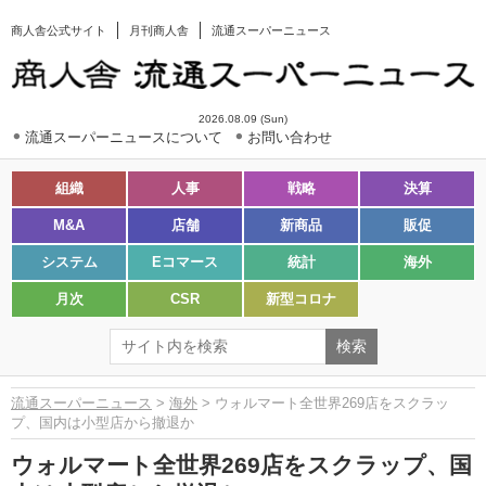
商人舎公式サイト
月刊商人舎
流通スーパーニュース
2026.08.09 (Sun)
流通スーパーニュースについて
お問い合わせ
組織
人事
戦略
決算
M&A
店舗
新商品
販促
システム
Eコマース
統計
海外
月次
CSR
新型コロナ
流通スーパーニュース
>
海外
> ウォルマート全世界269店をスクラッ
プ、国内は小型店から撤退か
ウォルマート全世界269店をスクラップ、国