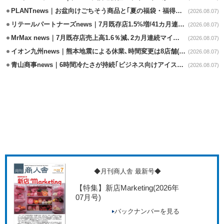
PLANTnews｜お盆向けごちそう商品と｢夏の福袋・福得カート｣8/8から開催
(2026.08.07)
リテールパートナーズnews｜7月既存店1.5%増/41カ月連続増
(2026.08.07)
MrMax news｜7月既存店売上高1.6％減､2カ月連続マイナス
(2026.08.07)
イオン九州news｜熊本地震による休業､時間変更は8店舗(8/7時点)
(2026.08.07)
青山商事news｜6時間冷たさが持続｢ビジネス向けアイスベスト｣発売
(2026.08.07)
◆月刊商人舎 最新号◆
【特集】新店Marketing
(2026年
07月号)
バックナンバーを見る