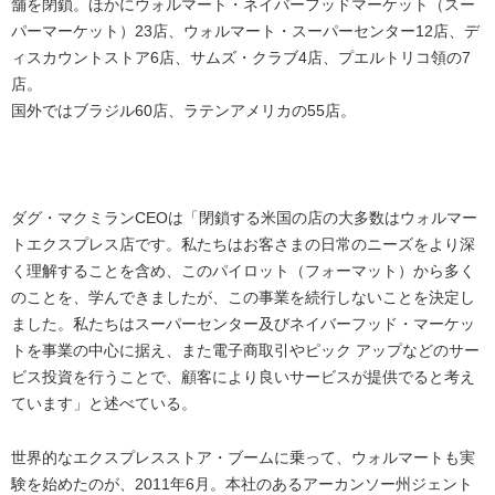
舗を閉鎖。ほかにウォルマート・ネイバーフッドマーケット（スー
パーマーケット）23店、ウォルマート・スーパーセンター12店、デ
ィスカウントストア6店、サムズ・クラブ4店、プエルトリコ領の7
店。
国外ではブラジル60店、ラテンアメリカの55店。
ダグ・マクミランCEOは「閉鎖する米国の店の大多数はウォルマー
トエクスプレス店です。私たちはお客さまの日常のニーズをより深
く理解することを含め、このパイロット（フォーマット）から多く
のことを、学んできましたが、この事業を続行しないことを決定し
ました。私たちはスーパーセンター及びネイバーフッド・マーケッ
トを事業の中心に据え、また電子商取引やピック アップなどのサー
ビス投資を行うことで、顧客により良いサービスが提供でると考え
ています」と述べている。
世界的なエクスプレスストア・ブームに乗って、ウォルマートも実
験を始めたのが、2011年6月。本社のあるアーカンソー州ジェント