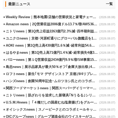
最新ニュース
一覧
Weekly Review｜熊本地震/店舗の営業状況と家電チェーンの支援策
(2026.08.08)
Amazon news｜2Q営業収益2006億ドル13.7％増/AWS36.8％％増が貢献
(2026.08.07)
ニトリnews｜第1Q売上収益2263億円2.3%減･四半期利益1.4％減
(2026.08.07)
ユニクロnews｜京都･河原町通りにグローバル旗艦店を11/6開設
(2026.08.07)
AOKI news｜第1Q売上高430億円1.6％減･経常利益54.6％減
(2026.08.07)
はるやまnews｜第1Q売上高71億円1.4％減･経常損失4億3800万円
(2026.08.07)
バローnews｜第１Q営業収益2434億円9.9％増/SM事業15.5％増と絶好調
(2026.08.07)
島忠news｜展示品家具が最大50％オフ｢倉庫大放出祭｣4店舗限定で開催
(2026.08.07)
ロフトnews｜新生｢モマ デザインストア 京都｣9/4リプレイスオープン
(2026.08.07)
ハンズnews｜創業50周年記念･ムロツヨシ氏とのコラボ企画｢ムロハンズ｣開催
(2026.08.07)
関西フードマーケットnews｜関西スーパーデイリーマート蒲生店8/7改装
(2026.08.07)
ニトリnews｜肌ざわりを追求した新寝具｢Nうるる｣シリーズを発売
(2026.08.07)
U.S.M.Hnews｜ ｢４種だしの国産むね塩唐揚げ｣をグループ610店で共同販促
(2026.08.07)
オイシックスnews｜スノーピークとのコラボミールキット8/13発売
(2026.08.07)
OICグループnews｜グループ酒造会社のウイスキーがコンペティション受賞
(2026.08.07)