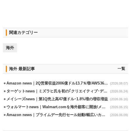
関連カテゴリー
海外
海外 最新記事
一覧
Amazon news｜2Q営業収益2006億ドル13.7％増/AWS36.8％％増が貢献
(2026.08.07)
ターゲットnews｜ミズラヒ氏を初の｢クリエイティブ･ディレクター｣に起用
(2026.06.24)
メイシーズnews｜第1Q売上高47億ドル･1.8%増の増収増益
(2026.06.16)
ウォルマートnews｜Walmart.comを海外顧客に開放/メキシコへ配送開始
(2026.06.15)
Amazon news｜プライムデー先行セール始動/幅広いカテゴリーで割引き
(2026.06.09)