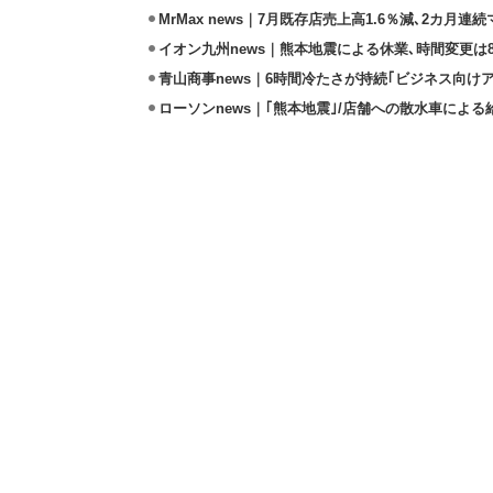
MrMax news｜7月既存店売上高1.6％減､2カ月連
イオン九州news｜熊本地震による休業､時間変更は8店
青山商事news｜6時間冷たさが持続｢ビジネス向け
ローソンnews｜｢熊本地震｣/店舗への散水車によ