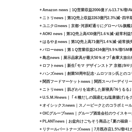
Amazon news｜1Q営業収益2006億ドル13.7％増/
ニトリnews｜第1Q売上収益2263億円2.3%減･四半
ユニクロnews｜京都･河原町通りにグローバル旗艦店
AOKI news｜第1Q売上高430億円1.6％減･経常利益5
はるやまnews｜第1Q売上高71億円1.4％減･経常損失
バローnews｜第１Q営業収益2434億円9.9％増/SM
島忠news｜展示品家具が最大50％オフ｢倉庫大放出
ロフトnews｜新生｢モマ デザインストア 京都｣9/
ハンズnews｜創業50周年記念･ムロツヨシ氏との
関西フードマーケットnews｜関西スーパーデイリー
ニトリnews｜肌ざわりを追求した新寝具｢Nうるる
U.S.M.Hnews｜ ｢４種だしの国産むね塩唐揚げ｣
オイシックスnews｜スノーピークとのコラボミールキ
OICグループnews｜グループ酒造会社のウイスキ
PLANTnews｜お盆向けごちそう商品と｢夏の福袋・
リテールパートナーズnews｜7月既存店1.5%増/4