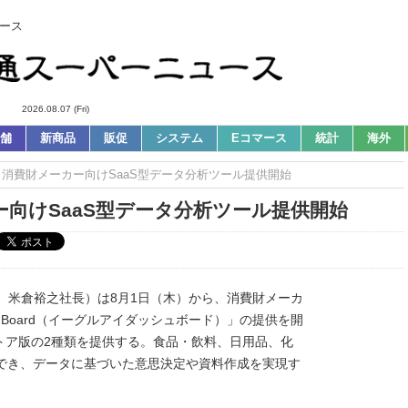
ース
2026.08.07 (Fri)
舗
新商品
販促
システム
Eコマース
統計
海外
 news｜消費財メーカー向けSaaS型データ分析ツール提供開始
メーカー向けSaaS型データ分析ツール提供開始
京都港区、米倉裕之社長）は8月1日（木）から、消費財メーカ
DashBoard（イーグルアイダッシュボード）」の提供を開
トア版の2種類を提供する。食品・飲料、日用品、化
覧でき、データに基づいた意思決定や資料作成を実現す