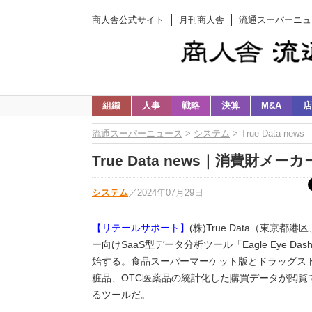
商人舎公式サイト
月刊商人舎
流通スーパーニュ
組織
人事
戦略
決算
M&A
店
流通スーパーニュース
>
システム
> True Data
True Data news｜消費財
システム
／
2024年07月29日
【リテールサポート】
(株)True Data（東
ー向けSaaS型データ分析ツール「Eagle Eye 
始する。食品スーパーマーケット版とドラッグス
粧品、OTC医薬品の統計化した購買データが閲
るツールだ。