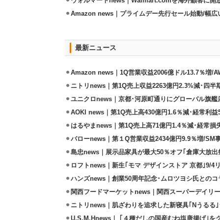
ウォルマートnews｜Walmart.comを海外顧客に
Amazon news｜プライムデー先行セール始動/
最新ニュース
Amazon news｜1Q営業収益2006億ドル13.7％増/
ニトリnews｜第1Q売上収益2263億円2.3%減･四半
ユニクロnews｜京都･河原町通りにグローバル旗艦店
AOKI news｜第1Q売上高430億円1.6％減･経常利益5
はるやまnews｜第1Q売上高71億円1.4％減･経常損失
バローnews｜第１Q営業収益2434億円9.9％増/SM
島忠news｜展示品家具が最大50％オフ｢倉庫大放出
ロフトnews｜新生｢モマ デザインストア 京都｣9/
ハンズnews｜創業50周年記念･ムロツヨシ氏との
関西フードマーケットnews｜関西スーパーデイリー
ニトリnews｜肌ざわりを追求した新寝具｢Nうるる
U.S.M.Hnews｜ ｢４種だしの国産むね塩唐揚げ｣