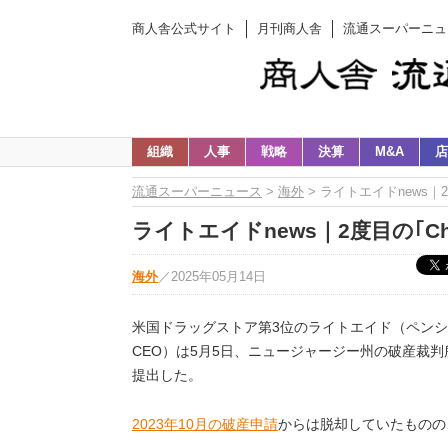
商人舎公式サイト
月刊商人舎
流通スーパーニュ
組織
人事
戦略
決算
M&A
店
流通スーパーニュース
>
海外
> ライトエイドnews｜2
ライトエイドnews｜2度目の｢Ch
海外
／
2025年05月14日
米国ドラッグストア第3位のライトエイド（ペン
CEO）は5月5日、ニュージャージー州の破産裁判所に
提出した。
2023年10月の破産申請
からは脱却していたものの