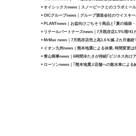
オイシックスnews｜スノーピークとのコラボミールキ
OICグループnews｜グループ酒造会社のウイスキ
PLANTnews｜お盆向けごちそう商品と｢夏の福袋・
リテールパートナーズnews｜7月既存店1.5%増/4
MrMax news｜7月既存店売上高1.6％減､2カ月連
イオン九州news｜熊本地震による休業､時間変更は8店
青山商事news｜6時間冷たさが持続｢ビジネス向け
ローソンnews｜｢熊本地震｣/店舗への散水車によ