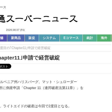
ース
2026.08.07 (Fri)
舗
新商品
販促
システム
Eコマース
統計
海外
度目の｢Chapter11｣申請で経営破綻
apter11｣申請で経営破綻
シルベニア州ハリスバーグ、マット・シュローダー
倒産申請「Chapter 11（連邦破産法第11章）」を
、ライトエイドの破産は今回で2度目となる。