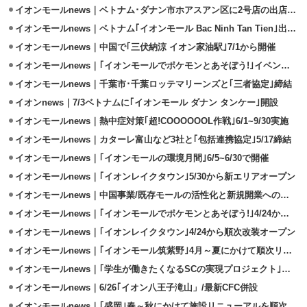
イオンモールnews｜ベトナム･ダナン市ホアスアン区に2号店の出店決定
イオンモールnews｜ベトナム｢イオンモール Bac Ninh Tan Tien｣出店決定
イオンモールnews｜中国で｢三伏納涼 イオン家油駅｣7/1から開催
イオンモールnews｜｢イオンモールでポケモンとあそぼう!｣イベント開催
イオンモールnews｜千葉市･千葉ロッテマリーンズと｢三者協定｣締結
イオンnews｜7/3ベトナムに｢イオンモール ダナン タンケー｣開設
イオンモールnews｜熱中症対策｢超!COOOOOOL作戦｣6/1~9/30実施
イオンモールnews｜カターレ富山など3社と｢包括連携協定｣5/17締結
イオンモールnews｜｢イオンモールの環境月間｣6/5~6/30で開催
イオンモールnews｜｢イオンレイクタウン｣5/30から新エリアオープン
イオンモールnews｜中国事業/既存モールの活性化と新規開業への集中投資
イオンモールnews｜｢イオンモールでポケモンとあそぼう!｣4/24から開催
イオンモールnews｜｢イオンレイクタウン｣4/24から順次改装オープン
イオンモールnews｜｢イオンモール筑紫野｣4月～夏にかけて順次リニューアル
イオンモールnews｜｢学生が働きたくなるSCの実現プロジェクト｣実証実験開始
イオンモールnews｜6/26｢イオン八王子滝山」/最新CFC併設
イオンモールnews｜｢盛岡｣春～秋にかけて施設リニューアルを順次実施