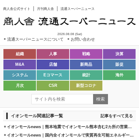
商人舎公式サイト
月刊商人舎
流通スーパーニュース
2026.08.08 (Sat)
流通スーパーニュースについて
お問い合わせ
組織
人事
戦略
決算
M&A
店舗
新商品
販促
システム
Eコマース
統計
海外
月次
CSR
新型コロナ
イオンモール関連記事一覧
記事をすべて見る
イオンモールnews｜熊本地震でイオンモール熊本含む2カ所の営業休止
イオンモールnews｜国内全イオンモールで実質再生可能エネルギー100％達成