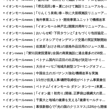
イオンモールnews｜｢堺北花田｣春～夏にかけて施設リニューアルを順次実施
イオンモールnews｜｢りんくう泉南｣春～秋に大規模施設リニューアル順次実施
イオンモールnews｜海外事業ユニット･開発事業ユニットで機構改革
イオンモールnews｜｢イオンモール神戸北｣開業20周年リニューアルオープン
イオンモールnews｜おいらせ町･下田タウンと｢まちづくり包括協定｣2/18締結
イオンモールnews｜インドネシアでオンデマンド交通の実証実験開始
イオンモールnews｜佐渡産｢おけさ柿｣の規格外品活用のジュース期間限定販売
イオンnews｜｢第51回衆院選挙｣全国の商業施設に過去最多の158投票所設置
イオンモールnews｜ベトナム国内11店目の出店地が決定/ホーチミン北東
イオンモールnews｜大分オーパに｢地域共創型コワーキングオフィス｣オープン
イオンモールnews｜中国全土のガバナンス強化/機構改革を実施
イオンモールnews｜1/1付け役員人事/磯野取締役がベトナム事業兼任
イオンモールnews｜ベトナム｢イオンモール ダナン タンケー｣来夏オープン
イオンモールnews｜｢イオン超！初売り｣開催､正夢袋は横綱大の里との体験
イオンモールnews｜千葉大と地域の健康を支える｢健康モールチャレンジ｣開始
イオンモールnews｜幕張新都心で｢光の国のクリスマス｣12/6から開催