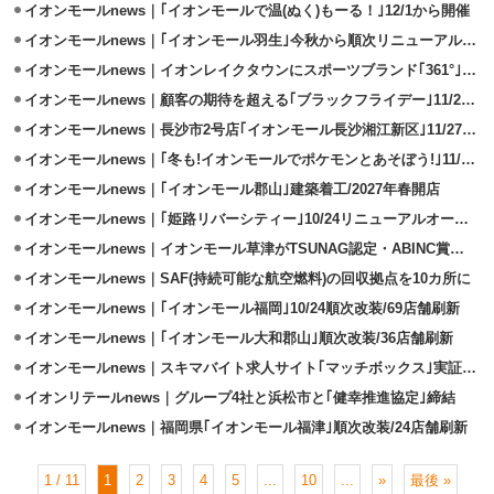
イオンモールnews｜｢イオンモールで温(ぬく)もーる！｣12/1から開催
イオンモールnews｜｢イオンモール羽生｣今秋から順次リニューアルオープン
イオンモールnews｜イオンレイクタウンにスポーツブランド｢361°｣1号店出店
イオンモールnews｜顧客の期待を超える｢ブラックフライデー｣11/20から開催
イオンモールnews｜長沙市2号店｢イオンモール長沙湘江新区｣11/27開業
イオンモールnews｜｢冬も!イオンモールでポケモンとあそぼう!｣11/1開催
イオンモールnews｜｢イオンモール郡山｣建築着工/2027年春開店
イオンモールnews｜｢姫路リバーシティー｣10/24リニューアルオープン
イオンモールnews｜イオンモール草津がTSUNAG認定・ABINC賞受賞
イオンモールnews｜SAF(持続可能な航空燃料)の回収拠点を10カ所に
イオンモールnews｜｢イオンモール福岡｣10/24順次改装/69店舗刷新
イオンモールnews｜｢イオンモール大和郡山｣順次改装/36店舗刷新
イオンモールnews｜スキマバイト求人サイト｢マッチボックス｣実証実験を開始
イオンリテールnews｜グループ4社と浜松市と｢健幸推進協定｣締結
イオンモールnews｜福岡県｢イオンモール福津｣順次改装/24店舗刷新
1 / 11
1
2
3
4
5
...
10
...
»
最後 »