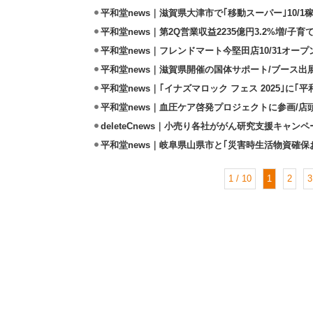
平和堂news｜滋賀県大津市で｢移動スーパー｣10/1
平和堂news｜第2Q営業収益2235億円3.2%増/子
平和堂news｜フレンドマート今堅田店10/31オー
平和堂news｜滋賀県開催の国体サポート/ブース
平和堂news｜｢イナズマロック フェス 2025｣に｢
平和堂news｜血圧ケア啓発プロジェクトに参画/店
deleteCnews｜小売り各社ががん研究支援キャンペ
平和堂news｜岐阜県山県市と｢災害時生活物資確保
1 / 10
1
2
3