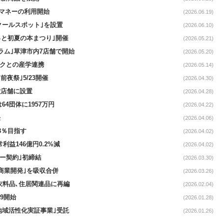
OPマネーの利用開始
(2026.06.19)
｢クールスポット｣を設置
(2026.06.10)
っと初夏の本まつり｣開催
(2026.05.21)
ラム｣草津市内7店舗で開始
(2026.05.20)
ンクとの産学連携
(2026.05.14)
前夜祭｣5/23開催
(2026.04.30)
堂店舗に設置
(2026.04.28)
64団体に1957万円
(2026.04.22)
任
(2026.04.06)
8％目指す
(2026.04.02)
常利益146億円0.2%減
(2026.04.02)
ナー契約｣初締結
(2026.03.30)
商業開発｣を吸収合併
(2026.03.26)
衣料品､住居関連品に再編
(2026.02.04)
9開始
(2026.01.28)
地域活性化実証事業｣受託
(2026.01.26)