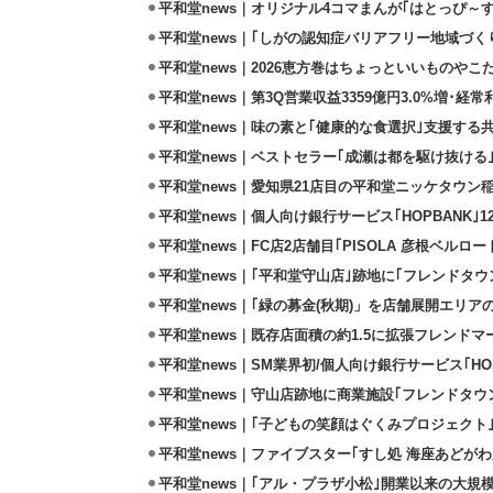
平和堂news｜オリジナル4コマまんが｢はとっぴ～
平和堂news｜｢しがの認知症バリアフリー地域づく
平和堂news｜2026恵方巻はちょっといいものや
平和堂news｜第3Q営業収益3359億円3.0%増･経常
平和堂news｜味の素と｢健康的な食選択｣支援する
平和堂news｜ベストセラー｢成瀬は都を駆け抜ける
平和堂news｜愛知県21店目の平和堂ニッケタウン稲沢
平和堂news｜個人向け銀行サービス｢HOPBANK｣1
平和堂news｜FC店2店舗目｢PISOLA 彦根ベルロード
平和堂news｜｢平和堂守山店｣跡地に｢フレンドタウン
平和堂news｜｢緑の募金(秋期)」を店舗展開エリ
平和堂news｜既存店面積の約1.5に拡張フレンドマー
平和堂news｜SM業界初/個人向け銀行サービス｢HOP
平和堂news｜守山店跡地に商業施設｢フレンドタウン
平和堂news｜｢子どもの笑顔はぐくみプロジェクト
平和堂news｜ファイブスター｢すし処 海座あどがわ店
平和堂news｜｢アル・プラザ小松｣開業以来の大規模改