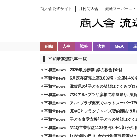
商人舎公式サイト
月刊商人舎
流通スーパーニュ
組織
人事
戦略
決算
M&A
店
平和堂関連記事一覧
平和堂news｜2026年度春季｢緑の募金｣寄付
平和堂news｜6月既存店売上高3.0％増・全店4.4％
平和堂news｜滋賀県の｢子どもの笑顔はぐくみプロジ
平和堂news｜7/20アル･プラザ彦根で本屋祭り､
平和堂news｜アル･プラザ栗東でネットスーパー7/
平和堂news｜JDACとフランチャイズ契約締結･9
平和堂news｜子ども食堂支援｢子どもの笑顔はぐく
平和堂news｜第1Q営業収益1122億円3.4%増だ
平和堂news｜｢びわ湖の日｣に合わせ滋賀県産素材