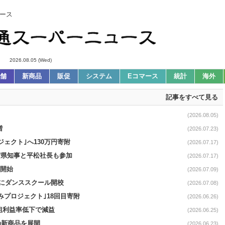
ース
2026.08.05 (Wed)
舗
新商品
販促
システム
Eコマース
統計
海外
記事をすべて見る
(2026.08.05)
増
(2026.07.23)
ェクト｣へ130万円寄附
(2026.07.17)
滋賀県知事と平松社長も参加
(2026.07.17)
9開始
(2026.07.09)
月にダンススクール開校
(2026.07.08)
みプロジェクト｣18回目寄附
(2026.06.26)
が､粗利益率低下で減益
(2026.06.25)
の新商品を展開
(2026.06.23)