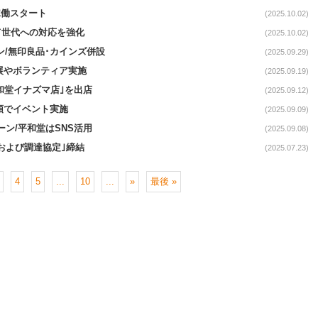
稼働スタート
(2025.10.02)
育て世代への対応を強化
(2025.10.02)
プン/無印良品･カインズ併設
(2025.09.29)
出展やボランティア実施
(2025.09.19)
平和堂イナズマ店｣を出店
(2025.09.12)
頭でイベント実施
(2025.09.09)
ーン/平和堂はSNS活用
(2025.09.08)
および調達協定｣締結
(2025.07.23)
4
5
...
10
...
»
最後 »