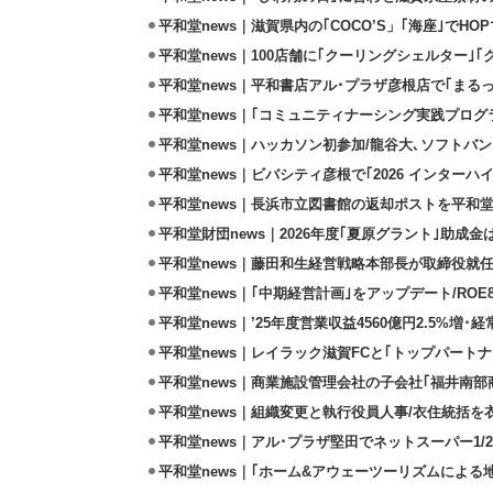
平和堂news｜滋賀県内の｢COCO’S」｢海座｣でH
平和堂news｜100店舗に｢クーリングシェルター｣
平和堂news｜平和書店アル･プラザ彦根店で｢まる
平和堂news｜｢コミュニティナーシング実践プログ
平和堂news｜ハッカソン初参加/龍谷大､ソフトバ
平和堂news｜ビバシティ彦根で｢2026 インターハイ
平和堂news｜⾧浜市立図書館の返却ポストを平和
平和堂財団news｜2026年度｢夏原グラント｣助成金は
平和堂news｜藤田和生経営戦略本部長が取締役就
平和堂news｜｢中期経営計画｣をアップデート/ROE
平和堂news｜’25年度営業収益4560億円2.5%増･経
平和堂news｜レイラック滋賀FCと｢トップパート
平和堂news｜商業施設管理会社の子会社｢福井南部
平和堂news｜組織変更と執行役員人事/衣住統括を
平和堂news｜アル･プラザ堅田でネットスーパー1/2
平和堂news｜｢ホーム&アウェーツーリズムによる