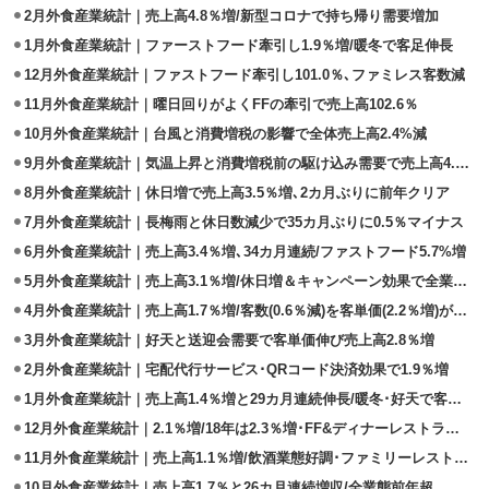
2月外食産業統計｜売上高4.8％増/新型コロナで持ち帰り需要増加
1月外食産業統計｜ファーストフード牽引し1.9％増/暖冬で客足伸長
12月外食産業統計｜ファストフード牽引し101.0％､ファミレス客数減
11月外食産業統計｜曜日回りがよくFFの牽引で売上高102.6％
10月外食産業統計｜台風と消費増税の影響で全体売上高2.4%減
9月外食産業統計｜気温上昇と消費増税前の駆け込み需要で売上高4.0％増
8月外食産業統計｜休日増で売上高3.5％増､2カ月ぶりに前年クリア
7月外食産業統計｜長梅雨と休日数減少で35カ月ぶりに0.5％マイナス
6月外食産業統計｜売上高3.4％増､34カ月連続/ファストフード5.7%増
5月外食産業統計｜売上高3.1％増/休日増＆キャンペーン効果で全業態伸長
4月外食産業統計｜売上高1.7％増/客数(0.6％減)を客単価(2.2％増)がカバー
3月外食産業統計｜好天と送迎会需要で客単価伸び売上高2.8％増
2月外食産業統計｜宅配代行サービス･QRコード決済効果で1.9％増
1月外食産業統計｜売上高1.4％増と29カ月連続伸長/暖冬･好天で客数増加
12月外食産業統計｜2.1％増/18年は2.3％増･FF&ディナーレストラン牽引
11月外食産業統計｜売上高1.1％増/飲酒業態好調･ファミリーレストラン苦戦
10月外食産業統計｜売上高1.7％と26カ月連続増収/全業態前年超