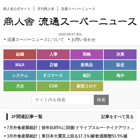
商人舎公式サイト
月刊商人舎
流通スーパーニュース
2026.08.07 (Fri)
流通スーパーニュースについて
お問い合わせ
組織
人事
戦略
決算
M&A
店舗
新商品
販促
システム
Eコマース
統計
海外
月次
CSR
新型コロナ
JF関連記事一覧
記事をすべて見る
7月外食産業統計｜前年比85%に回復/ドライブスルー･テイクアウト･宅配好調
3月外食産業統計｜東日本大震災上回る17.3％減/飲酒業態53.5%減