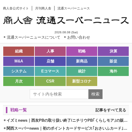
商人舎公式サイト
月刊商人舎
流通スーパーニュース
2026.08.08 (Sat)
流通スーパーニュースについて
お問い合わせ
組織
人事
戦略
決算
M&A
店舗
新商品
販促
システム
Eコマース
統計
海外
月次
CSR
新型コロナ
戦略一覧
記事をすべて見る
イズミnews｜西友PBの取り扱い終了/ニチリウPB｢くらしモア｣の販売開始
関西スーパーnews｜初のポイントカードサービス｢おさいふカード｣4/16導入