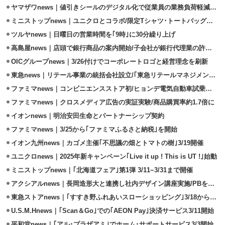
ヤマザワnews｜値引きシールのデジタル化で従業員の業務負荷軽減を検証
ミニストップnews｜ユニクロとコラボ/限定Tシャツ･トートバッグ販売
ツルヤnews｜日曜日の営業時間を｢9時｣に30分繰り上げ
高島屋news｜店頭で銀行商品の案内開始/子会社が銀行代理業の許可取得
OICグループnews｜3/26付けでコーポレートロゴと経営理念を刷新
東急news｜リテール事業の統括会社設立/｢東急リテールマネジメント｣
ファミマnews｜コンビニエンスストア初/ヒョンデ電気自動車試乗会開催
ファミマnews｜クロスメディア広告の実証実験/商品購買率約1.7倍に
イオンnews｜明治安田生命とパートナーシップ契約
ファミマnews｜3/25から｢ファミマふるさと納税｣を開始
イオン九州news｜カゴメ主催｢不思議の畑とトマトの樹｣3/19開催
ユニクロnews｜2025年新キャンペーン｢Live it up ! This is UT !｣始動
ミニストップnews｜｢北海道フェア｣第1弾 3/11~3/31まで開催
アクシアルnews｜長岡造形大と連携し社内デザイン講座実施/PBをデザイン
東急ストアnews｜｢すすき野ふれあいスローショッピング｣3/18から実施
U.S.M.Hnews｜｢Scan＆Go｣での｢AEON Pay｣決済サービス3/11開始
平和堂news｜｢アル･プラザアミ｣でホーム･サポートサービス3/3開始