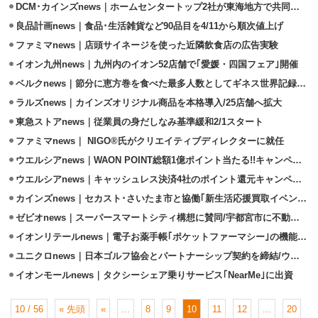
DCM･カインズnews｜ホームセンタートップ2社が東海地方で共同配送開始
良品計画news｜食品･生活雑貨など90品目を4/11から順次値上げ
ファミマnews｜店頭サイネージを使った近隣飲食店の広告実験
イオン九州news｜九州内のイオン52店舗で｢愛媛・四国フェア｣開催
ベルクnews｜節分に恵方巻を食べた最多人数としてギネス世界記録™認定
ラルズnews｜カインズオリジナル商品を本格導入/25店舗へ拡大
東急ストアnews｜従業員の身だしなみ基準緩和2/1スタート
ファミマnews｜ NIGO®︎氏がクリエイティブディレクターに就任
ウエルシアnews｜WAON POINT総額1億ポイント当たる!!キャンペーン開催
ウエルシアnews｜キャッシュレス決済4社のポイント還元キャンペーン開催
カインズnews｜セカスト･さいたま市と協働｢新生活応援買取イベント｣実施
ゼビオnews｜スーパースマートシティ構想に賛同/宇都宮市に不動産を取得
イオンリテールnews｜電子お薬手帳｢ポケットファーマシー｣の機能拡充
ユニクロnews｜日本ゴルフ協会とパートナーシップ契約を締結/ウェア提供
イオンモールnews｜タクシーシェア乗りサービス｢NearMe｣に出資
10 / 56
« 先頭
«
...
8
9
10
11
12
...
20