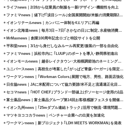
ライフnews｜2/28から従業員の制服を一新/デザイン･機能性を向上
ファミマnews｜値下げ｢涙目シール｣全国展開開始/米飯の消費期限2時間延長
イオンリテールnews｜カンパニー体制を4エリアに再編
イオン北海道news｜毎月3日～7日｢さかなの日｣に制定､水産物消費促す
MrMaxnews｜創業100周年記念ロゴと特設サイトを公開
平和堂news｜3/1から身だしなみルール再変更/服装の一部を自由化
ファミマnews｜浜松市内に ｢LUUP｣のポートを導入･静岡県初進出
イオンモールnews｜越谷レイクタウン･大相模調節池のネーミングライツ取得
ユニバースnews｜高校生が考案した｢がっぱど青森バーガー｣を限定販売
ワークマンnews｜｢Workman Colors｣展開で地方、男性、路面店強化
日生協news｜JAに米配荷について協力要請/米不足と流通適正化目指す
セコマnews｜｢HOT CHEF｣ブランド一部値上げ/ソーセージ使用の2品
富士薬品news｜富士薬品グループ第14回お客様感謝フェスタを開催3/15
イオン九州news｜｢25mダブル連結トラック｣活用で物流･環境問題に対応
マツキヨココカラnews｜ベンチャー企業への出資を加速化
ワークマンnews｜新プロジェクト｢LDH MEETS WORKMAN｣を発表