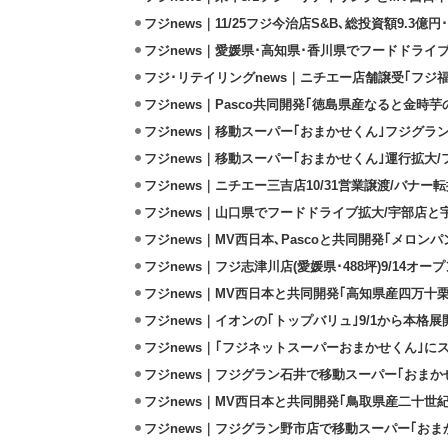
フジnews｜11/25フジ今治店S&B､総投資額9.3億円･
フジnews｜愛媛県･高知県･香川県でフードドライ
フジ･リテイリングnews｜ニチエー店舗譲受｢フジ福山
フジnews｜Pasco共同開発｢徳島県産なると金時芋の
フジnews｜移動スーパー｢おまかせくん｣フジグラン
フジnews｜移動スーパー｢おまかせくん｣運行拡大
フジnews｜ニチエー三吉店10/31営業譲渡/バナ
フジnews｜山口県でフードドライブ拡大/宇部店と
フジnews｜MV西日本､Pascoと共同開発｢メロンパン｣
フジnews｜フジ志津川店(愛媛県･488坪)9/14オープ
フジnews｜MV西日本と共同開発｢高知県産四万十栗
フジnews｜イオンの｢トップバリュ｣9/1から本格展開､
フジnews｜｢フジネットスーパーおまかせくん｣に
フジnews｜フジグラン石井で移動スーパー｢おまかせ
フジnews｜MV西日本と共同開発｢鳥取県産二十世紀
フジnews｜フジグラン野市店で移動スーパー｢おまか