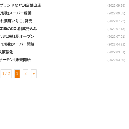
ルブランドなど14店舗出店
(2022.09.28)
で移動スーパー稼働
(2022.09.05)
なおれ紫蘇いりこ｣発売
(2022.07.22)
10tのCO₂削減見込み
(2022.07.13)
､8/10第1期オープン
(2022.07.01)
ーで移動スーパー開始
(2022.04.21)
政策強化
(2022.03.31)
サーモン｣販売開始
(2022.03.30)
1 / 2
1
2
»