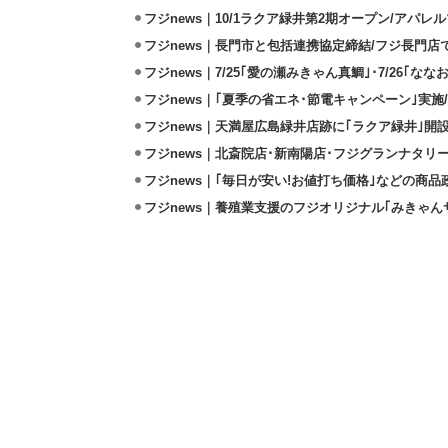
フジnews｜10/1ラクア緑井第2期オープン/アパレ
フジnews｜長門市と包括連携協定締結/フジ長門店
フジnews｜7/25｢愛の瀬みきゃん真鯛｣･7/26｢な
フジnews｜｢夏季の省エネ･節電キャンペーン｣実施/3
フジnews｜天満屋広島緑井店跡に｢ラクア緑井｣開設
フジnews｜北斎院店･新南陽店･フジグランナタリ
フジnews｜｢毎日が安い!お値打ち価格｣などの商品
フジnews｜養殖業支援のフジオリジナル｢みきゃん