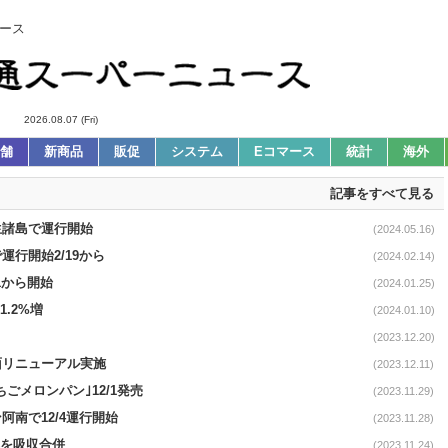
ース
2026.08.07 (Fri)
舗
新商品
販促
システム
Eコマース
統計
海外
記事をすべて見る
生諸島で運行開始
(2024.05.16)
運行開始2/19から
(2024.02.14)
/1から開始
(2024.01.25)
1.2%増
(2024.01.10)
(2023.12.20)
面リニューアル実施
(2023.12.11)
ちごメロンパン｣12/1発売
(2023.11.29)
阿南で12/4運行開始
(2023.11.28)
本を吸収合併
(2023.11.24)