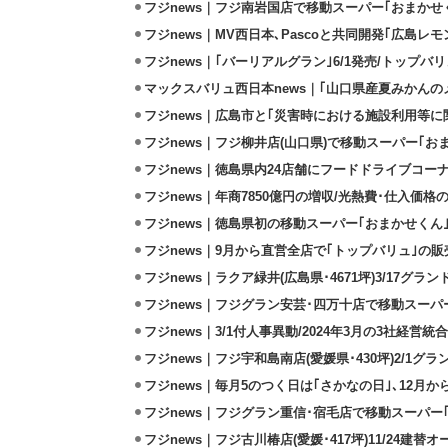
フジnews｜フジ南岩国店で移動スーパー｢おまかせく
フジnews｜MV西日本､Pascoと共同開発｢広島レモ
フジnews｜｢バーリアルグラン｣6/1発売/トップバ
マックスバリュ西日本news｜｢山口県産夏みかんのメ
フジnews｜広島市と｢災害時における施設利用等に
フジnews｜フジ柳井店(山口県)で移動スーパー｢おま
フジnews｜徳島県内24店舗にフードドライブコー
フジnews｜年商7850億円の増収/光熱費･仕入価格
フジnews｜徳島県初の移動スーパー｢おまかせくん｣
フジnews｜9月から直営全店で｢トップバリュ｣の販
フジnews｜ラクア緑井(広島県･4671坪)3/17グラ
フジnews｜フジグラン安芸･四万十店で移動スーパ
フジnews｜3/1付人事異動/2024年3月の3社経営統
フジnews｜フジ宇和島南店(愛媛県･430坪)2/1グ
フジnews｜毎月5のつく日は｢さかなの日｣､12
フジnews｜フジグラン重信･宿毛店で移動スーパー
フジnews｜フジ古川椿店(愛媛･417坪)11/24建替オ