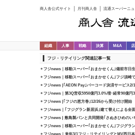
商人舎公式サイト
月刊商人舎
流通スーパーニュ
組織
人事
戦略
決算
M&A
店
フジ・リテイリング関連記事一覧
フジnews｜移動スーパー｢おまかせくん｣備前市日
フジnews｜移動スーパー｢おまかせくん｣フジ須崎で
フジnews |｢AEON Pay｣バーコード決済サービス2
フジnews｜第3Q営収5950億円3.0%増･経常90億円3
フジnews |｢フジの恵方巻｣12/26から受け付け開始
フジnews｜｢フジグラン新居浜｣建て替えによる全
フジnews | 敷島製パンと共同開発｢さぬきひめのい
フジnews｜移動スーパー｢おまかせくん｣フジグラン
フジnews｜来年3/1フジ・リテイリングとMV西日