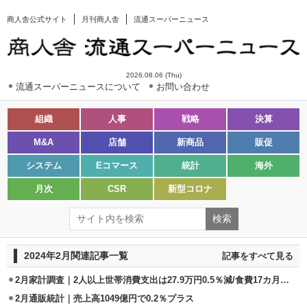
商人舎公式サイト
月刊商人舎
流通スーパーニュース
2026.08.06 (Thu)
流通スーパーニュースについて
お問い合わせ
組織
人事
戦略
決算
M&A
店舗
新商品
販促
システム
Eコマース
統計
海外
月次
CSR
新型コロナ
2024年2月関連記事一覧
記事をすべて見る
2月家計調査｜2人以上世帯消費支出は27.9万円0.5％減/食費17カ月ぶり増
2月通販統計｜売上高1049億円で0.2％プラス