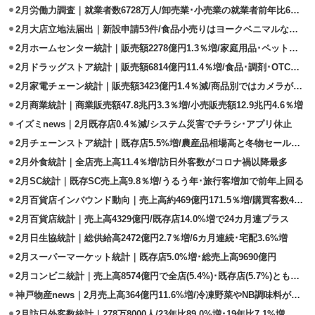
2月労働力調査｜就業者数6728万人/卸売業･小売業の就業者前年比6万人増
2月大店立地法届出｜新設申請53件/食品小売りはヨークベニマルなど15件
2月ホームセンター統計｜販売額2278億円1.3％増/家庭用品･ペット用品が好調
2月ドラッグストア統計｜販売額6814億円11.4％増/食品･調剤･OTCが好調
2月家電チェーン統計｜販売額3423億円1.4％減/商品別ではカメラが好調
2月商業統計｜商業販売額47.8兆円3.3％増/小売販売額12.9兆円4.6％増
イズミnews｜2月既存店0.4％減/システム災害でチラシ･アプリ休止
2月チェーンストア統計｜既存店5.5%増/農産品相場高と冬物セール好調
2月外食統計｜全店売上高11.4％増/訪日外客数がコロナ禍以降最多
2月SC統計｜既存SC売上高9.8％増/うるう年･旅行客増加で前年上回る
2月百貨店インバウンド動向｜売上高約469億円171.5％増/購買客数42万人
2月百貨店統計｜売上高4329億円/既存店14.0%増で24カ月連プラス
2月日生協統計｜総供給高2472億円2.7％増/6カ月連続･宅配3.6%増
2月スーパーマーケット統計｜既存店5.0%増･総売上高9690億円
2月コンビニ統計｜売上高8574億円で全店(5.4%)･既存店(5.7%)ともに増加
神戸物産news｜2月売上高364億円11.6%増/冷凍野菜やNB調味料が好調
2月訪日外客数統計｜278万8000人/23年比89.0%増･19年比7.1%増