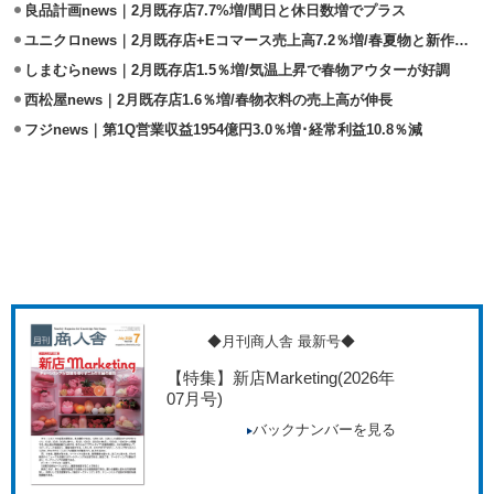
良品計画news｜2月既存店7.7%増/閏日と休日数増でプラス
ユニクロnews｜2月既存店+Eコマース売上高7.2％増/春夏物と新作が好調
しまむらnews｜2月既存店1.5％増/気温上昇で春物アウターが好調
西松屋news｜2月既存店1.6％増/春物衣料の売上高が伸長
フジnews｜第1Q営業収益1954億円3.0％増･経常利益10.8％減
◆月刊商人舎 最新号◆
【特集】新店Marketing
(2026年
07月号)
バックナンバーを見る