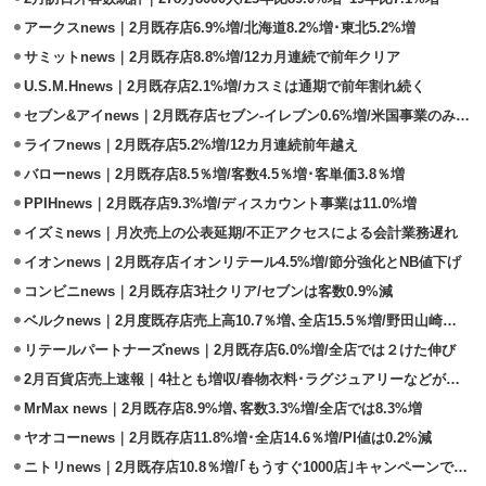
アークスnews｜2月既存店6.9%増/北海道8.2%増･東北5.2%増
サミットnews｜2月既存店8.8%増/12カ月連続で前年クリア
U.S.M.Hnews｜2月既存店2.1%増/カスミは通期で前年割れ続く
セブン&アイnews｜2月既存店セブン-イレブン0.6%増/米国事業のみマイナス
ライフnews｜2月既存店5.2%増/12カ月連続前年越え
バローnews｜2月既存店8.5％増/客数4.5％増･客単価3.8％増
PPIHnews｜2月既存店9.3%増/ディスカウント事業は11.0%増
イズミnews｜月次売上の公表延期/不正アクセスによる会計業務遅れ
イオンnews｜2月既存店イオンリテール4.5%増/節分強化とNB値下げ
コンビニnews｜2月既存店3社クリア/セブンは客数0.9%減
ベルクnews｜2月度既存店売上高10.7％増､全店15.5％増/野田山崎店開設
リテールパートナーズnews｜2月既存店6.0%増/全店では２けた伸び
2月百貨店売上速報｜4社とも増収/春物衣料･ラグジュアリーなどが好調
MrMax news｜2月既存店8.9%増､客数3.3%増/全店では8.3%増
ヤオコーnews｜2月既存店11.8%増･全店14.6％増/PI値は0.2%減
ニトリnews｜2月既存店10.8％増/｢もうすぐ1000店｣キャンペーンで好調