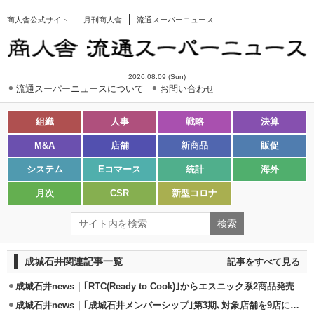
商人舎公式サイト
月刊商人舎
流通スーパーニュース
2026.08.09 (Sun)
流通スーパーニュースについて
お問い合わせ
組織
人事
戦略
決算
M&A
店舗
新商品
販促
システム
Eコマース
統計
海外
月次
CSR
新型コロナ
成城石井関連記事一覧
記事をすべて見る
成城石井news｜｢RTC(Ready to Cook)｣からエスニック系2商品発売
成城石井news｜｢成城石井メンバーシップ｣第3期､対象店舗を9店に拡大