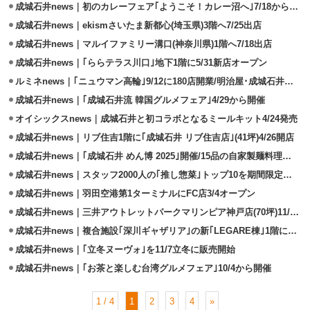
成城石井news｜初のカレーフェア｢ようこそ！カレー沼へ｣7/18から開催
成城石井news｜ekismさいたま新都心(埼玉県)3階へ7/25出店
成城石井news｜マルイファミリー溝口(神奈川県)1階へ7/18出店
成城石井news｜｢ららテラス川口｣地下1階に5/31新店オープン
ルミネnews｜｢ニュウマン高輪｣9/12に180店開業/明治屋･成城石井が出店
成城石井news｜｢成城石井流 韓国グルメフェア｣4/29から開催
オイシックスnews｜成城石井と初コラボとなるミールキット4/24発売
成城石井news｜リブ住吉1階に｢成城石井 リブ住吉店｣(41坪)4/26開店
成城石井news｜｢成城石井 めん博 2025｣開催/15品の自家製麺料理を展開
成城石井news｜スタッフ2000人の｢推し惣菜｣トップ10を期間限定で復活販売
成城石井news｜羽田空港第1ターミナルにFC店3/4オープン
成城石井news｜三井アウトレットパークマリンピア神戸店(70坪)11/26開店
成城石井news｜複合施設｢深川ギャザリア｣の新｢LEGARE棟｣1階に11/29出店
成城石井news｜｢立冬ヌーヴォ｣を11/7立冬に販売開始
成城石井news｜｢お茶と楽しむ台湾グルメフェア｣10/4から開催
1 / 4
1
2
3
4
»