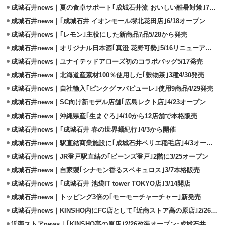
成城石井news｜夏の食卓サポート｢成城石井流 おいしい酷暑対策｣7～8月実施
成城石井news｜｢成城石井 イオンモール堺北花田店｣6/18オープン
成城石井news｜｢レモン｣主役にした新商品7品5/28から発売
成城石井news｜オリジナル日本酒｢真澄 花野可勢｣5/16リニューアル発売
成城石井news｜ユナイテッドアローズ初のコラボバッグ5/17発売
成城石井news｜北海道産素材100％使用した｢穀物茶｣3種4/30発売
成城石井news｜自社輸入｢ピンクグァバピューレ｣使用9商品4/29発売
成城石井news｜SC向け新モデル店舗｢広島レクト店｣4/23オープン
成城石井news｜沖縄県産｢生まぐろ｣4/10から12店舗で本格販売
成城石井news｜｢成城石井 春の世界麺紀行｣4/3から開催
成城石井news｜駅直結商業施設に｢成城石井ペリエ稲毛店｣4/3オープン
成城石井news｜JR登戸駅直結の｢ビーンズ登戸｣2階に3/25オープン
成城石井news｜自家製｢シナモン香るスペキュロス｣3/7本格販売
成城石井news｜｢成城石井 池袋IT tower TOKYO店｣3/14開店
成城石井news｜トッピング3倍の｢モーモーチャーチャー｣新発売
成城石井news｜KINSHO内にFC店として｢近商ストア高の原店｣2/26開設
近商ストアnews｜｢KINSHO高の原店｣2/26改装オープン･成城石井が出店