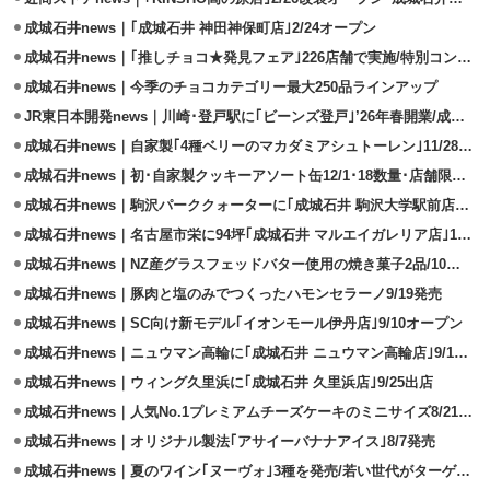
成城石井news｜｢成城石井 神田神保町店｣2/24オープン
成城石井news｜｢推しチョコ★発見フェア｣226店舗で実施/特別コンテンツも
成城石井news｜今季のチョコカテゴリー最大250品ラインアップ
JR東日本開発news｜川崎･登戸駅に｢ビーンズ登戸｣’26年春開業/成城石井出店
成城石井news｜自家製｢4種ベリーのマカダミアシュトーレン｣11/28発売
成城石井news｜初･自家製クッキーアソート缶12/1･18数量･店舗限定で発売
成城石井news｜駒沢パーククォーターに｢成城石井 駒沢大学駅前店｣開設
成城石井news｜名古屋市栄に94坪｢成城石井 マルエイガレリア店｣11/5開設
成城石井news｜NZ産グラスフェッドバター使用の焼き菓子2品/10月発売
成城石井news｜豚肉と塩のみでつくったハモンセラーノ9/19発売
成城石井news｜SC向け新モデル｢イオンモール伊丹店｣9/10オープン
成城石井news｜ニュウマン高輪に｢成城石井 ニュウマン高輪店｣9/12出店
成城石井news｜ウィング久里浜に｢成城石井 久里浜店｣9/25出店
成城石井news｜人気No.1プレミアムチーズケーキのミニサイズ8/21発売
成城石井news｜オリジナル製法｢アサイーバナナアイス｣8/7発売
成城石井news｜夏のワイン｢ヌーヴォ｣3種を発売/若い世代がターゲット