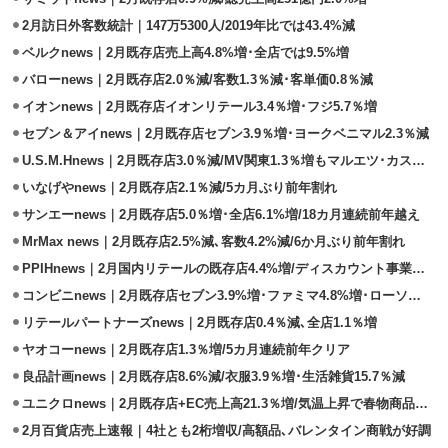
2月訪日外客数統計｜147万5300人/2019年比では43.4%減
ベルクnews｜2月既存店売上高4.8%増･全店では9.5%増
バローnews｜2月既存店2.0％減/客数1.3％減･客単価0.8％減
イオンnews｜2月既存店イオンリテール3.4％増･フジ5.7％増
セブン＆アイnews｜2月既存店セブン3.9％増･ヨークベニマル2.3％減
U.S.M.Hnews｜2月既存店3.0％減/MV関東1.3％増もマルエツ･カスミ減収
いなげやnews｜2月既存店2.1％減/5カ月ぶり前年割れ
サンエーnews｜2月既存店5.0％増･全店6.1%増/18カ月連続前年越え
MrMax news｜2月既存店2.5%減､客数4.2%減/6か月ぶり前年割れ
PPIHnews｜2月国内リテールの既存店4.4%増/ディスカウント事業好調
コンビニnews｜2月既存店セブン3.9%増･ファミマ4.8%増･ローソン8.4%増
リテールパートナーズnews｜2月既存店0.4％減､全店1.1％増
ヤオコーnews｜2月既存店1.3％増/5カ月連続前年クリア
良品計画news｜2月既存店8.6%減/衣服3.9％増･生活雑貨15.7％減
ユニクロnews｜2月既存店+EC売上高21.3％増/気温上昇で春物商品好調
2月百貨店売上速報｜4社とも2桁増収/高額品､バレンタイン商戦が好調