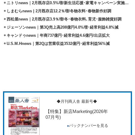
ニトリnews｜2月既存店0.5%増/新生活応援･家電キャンペーン実施で好調
しまむらnews | 2月既存店12.2％増/冬物衣料･春物新作好調
西松屋news｜2月既存店3.9％増/冬･春物衣料､育児･服飾雑貨好調
ジェーソンnews｜第3Q売上高208億円4.0%増･経常利益4.8%減
キャンドゥnews｜年商737億円･経常利益4.6億円/出店拡大
U.S.M.Hnews｜第2Qは営業収益3532億円･経常利益56%減
◆月刊商人舎 最新号◆
【特集】新店Marketing
(2026年
07月号)
バックナンバーを見る