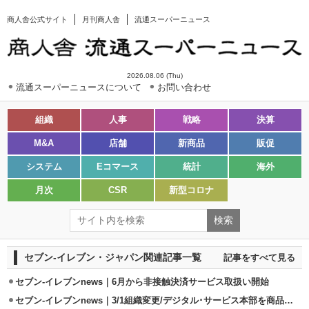
商人舎公式サイト
月刊商人舎
流通スーパーニュース
2026.08.06 (Thu)
流通スーパーニュースについて
お問い合わせ
組織
人事
戦略
決算
M&A
店舗
新商品
販促
システム
Eコマース
統計
海外
月次
CSR
新型コロナ
セブン‐イレブン・ジャパン関連記事一覧
記事をすべて見る
セブン-イレブンnews｜6月から非接触決済サービス取扱い開始
セブン-イレブンnews｜3/1組織変更/デジタル･サービス本部を商品部に統合