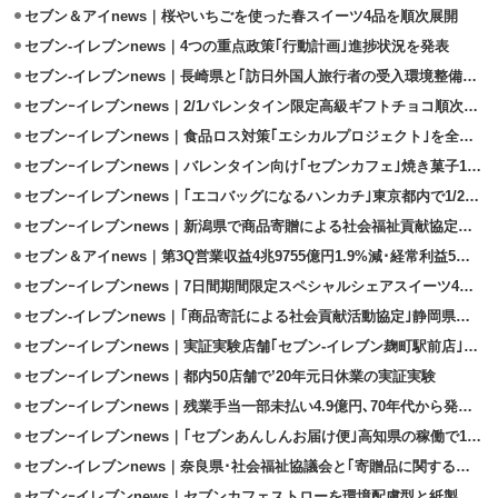
セブン＆アイnews｜桜やいちごを使った春スイーツ4品を順次展開
セブン-イレブンnews｜4つの重点政策｢行動計画｣進捗状況を発表
セブン-イレブンnews｜長崎県と｢訪日外国人旅行者の受入環境整備協定｣締結
セブンｰイレブンnews｜2/1バレンタイン限定高級ギフトチョコ順次発売
セブンｰイレブンnews｜食品ロス対策｢エシカルプロジェクト｣を全国展開
セブンｰイレブンnews｜バレンタイン向け｢セブンカフェ｣焼き菓子1/21発売
セブンｰイレブンnews｜｢エコバッグになるハンカチ｣東京都内で1/21販売開始
セブンｰイレブンnews｜新潟県で商品寄贈による社会福祉貢献協定を締結
セブン＆アイnews｜第3Q営業収益4兆9755億円1.9%減･経常利益5%増
セブンｰイレブンnews｜7日間期間限定スペシャルシェアスイーツ4品を発売
セブン-イレブンnews｜｢商品寄託による社会貢献活動協定｣静岡県と締結
セブンｰイレブンnews｜実証実験店舗｢セブン‐イレブン麹町駅前店｣12/12開店
セブンｰイレブンnews｜都内50店舗で’20年元日休業の実証実験
セブンｰイレブンnews｜残業手当一部未払い4.9億円､70年代から発生か?!
セブンｰイレブンnews｜｢セブンあんしんお届け便｣高知県の稼働で100台目
セブン-イレブンnews｜奈良県･社会福祉協議会と｢寄贈品に関する協定｣締結
セブンｰイレブンnews｜セブンカフェストローを環境配慮型と紙製に変更