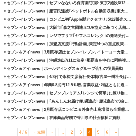
セブン‐イレブンnews｜セブンなないろ保育園/京都･東京2施設6/12同日開園
セブン‐イレブンnews｜産官民連携｢ペットボトル自動回収機｣東大和市に設置
セブン‐イレブンnews｜コンビニ初｢Apple製アクセサリ｣5/22販売スタート
セブン-イレブンnews｜大阪市｢森之宮団地｣にUR協定に基づく店舗5/10出店
セブン-イレブンnews｜レジでフリマ｢ヤフネコ!パック｣の発送受付を5/8開始
セブン‐イレブンnews｜加盟店支援｢行動計画｣策定/4つの重点政策を掲げる
セブン＆アイnews｜3月既存店はセブン‐イレブン､イトーヨーカ堂が増収
セブン‐イレブンnews｜沖縄進出7/11に決定･那覇市を中心に同時複数店開設
セブン＆アイnews｜ホールディングス＆グループ会社の役員異動
セブン-イレブンnews｜4/8付で永松文彦新社長体制/古屋一樹社長は会長に
セブン＆アイnews｜年商6.8兆円12.5％増､営業収益･利益ともに過去最高
セブン‐イレブンnews｜セブンプレミアム｢レンジで簡単｣に練り物惣菜4品
セブン‐イレブンnews｜｢あんしんお届け便｣霧島市･鹿児島市で3台稼働
セブン＆アイnews｜2月既存店コンビニ＆外食売上高増収も全業態客数減
セブン-イレブンnews｜在庫商品寄贈で香川県の社会福祉に貢献
4 / 6
« 先頭
«
...
2
3
4
5
6
»