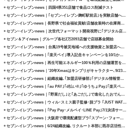
セブンｰイレブンnews｜四国4県351店舗で食品ロス削減テスト
セブンｰイレブンnews｜｢セブン‐イレブン麹町駅前店｣を実験店舗へ改装
セブン-イレブンnews｜長野県で社会福祉貢献/店舗改装時の在庫商品を寄付
セブンｰイレブンnews｜次世代フォーマット開発視野に｢デジタル店舗｣研究
セブン＆アイnews｜グループ各社2万2093店舗で店頭募金開始
セブンｰイレブンnews｜台風19号被災地域への支援物資と加盟店への人的支援
セブン-イレブンnews｜｢楽天ペイ｣導入記念キャンペーンを10/1から実施
セブン-イレブンnews｜再生可能エネルギー100％利用の店舗運営を実証実験
セブンｰイレブンnews｜’20年Xmasはキンプリがキャラクター､9/23予約開始
セブン‐イレブンnews｜組織改編､｢加盟店研修部｣｢デジタル情報管理部｣新設
セブン‐イレブンnews｜｢au PAY｣｢d払い®｣｢ゆうちょPay｣｢楽天ペイ｣導入
セブンｰイレブンnews｜｢野菜だし｣と｢あごだし｣で進化したおでん8/6発売
セブン‐イレブンnews｜ウィル･スミス親子監修･脱プラ ｢JUST WATER｣販売
セブン‐イレブンnews｜｢Pay Pay･メルペイ･LINE Pay｣7/1決済サービス開始
セブン‐イレブンnews｜大阪府で環境配慮型プラ｢スプーン･フォーク｣試験導入
セブン‐イレブンnews｜6/24組織改編､リクルート本部に既存店活性化部新設