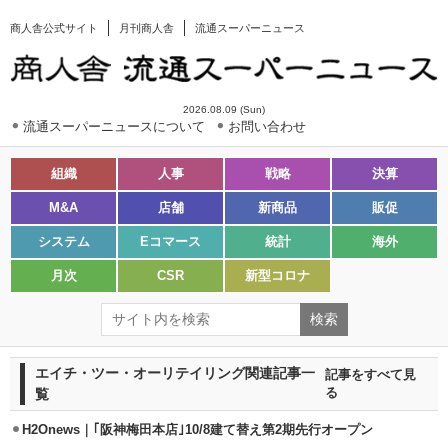
商人舎公式サイト
月刊商人舎
流通スーパーニュース
2026.08.09 (Sun)
流通スーパーニュースについて
お問い合わせ
組織
人事
戦略
決算
M&A
店舗
新商品
販促
システム
Eコマース
統計
海外
月次
CSR
新型コロナ
エイチ・ツー・オーリテイリング関連記事一
記事をすべて見
覧
る
H2Onews｜｢阪神梅田本店｣10/8建て替え第2期先行オープン