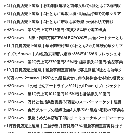
4月百貨店売上速報｜行動制限解除と前年反動で4社ともに2桁増収
3月百貨店売上速報｜4社ともに客数回復･高額品好調で前年クリア
2月百貨店売上速報｜4社ともに増収も客数減･天候不順で苦戦
H2Onews｜第3Q売上高3713億円･実質2.8%増で黒字転換
H2Onews｜大阪・関西万博/TEAM EXPO2025 共創パートナーとして参画
11月百貨店売上速報｜年末商戦好調で4社とも2カ月連続前年クリア
イズミヤnews｜八幡店(京都府八幡市･886坪)11/26リフレッシュオープン
H2Onews｜第2Q売上高2370億円2.5%増･経常損失42億円/食品事業は増益
10月百貨店売上速報｜緊急事態宣言解除で客足回復/4社とも前年クリア
関西スーパーnews｜H2Oとの経営統合に伴う持株会社体制の概要を発表
H2Onews｜｢のせでんアートライン2021｣の｢Tsugu｣プロジェクトに参画
H2Onews｜第1Q売上高1612億円10.5%増も営業損失20億円
H2Onews｜万代と包括業務提携/関西圏のスーパーマーケット連携進む
H2Onews｜食品グループの組織改編&人事/SM･製造･宅配の3事業を新設
H2Onews｜阪急うめだ本店地下2階に｢コミューナルフードマーケット｣開設
1月百貨店売上速報｜三越伊勢丹百貨店67％/緊急事態宣言再発出で大幅減