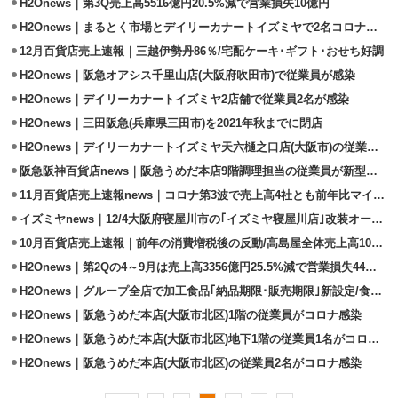
H2Onews｜第3Q売上高5516億円20.5%減で営業損失10億円
H2Onews｜まるとく市場とデイリーカナートイズミヤで2名コロナ感染
12月百貨店売上速報｜三越伊勢丹86％/宅配ケーキ･ギフト･おせち好調
H2Onews｜阪急オアシス千里山店(大阪府吹田市)で従業員が感染
H2Onews｜デイリーカナートイズミヤ2店舗で従業員2名が感染
H2Onews｜三田阪急(兵庫県三田市)を2021年秋までに閉店
H2Onews｜デイリーカナートイズミヤ天六樋之口店(大阪市)の従業員が感染
阪急阪神百貨店news｜阪急うめだ本店9階調理担当の従業員が新型コロナ感染
11月百貨店売上速報news｜コロナ第3波で売上高4社とも前年比マイナス
イズミヤnews｜12/4大阪府寝屋川市の｢イズミヤ寝屋川店｣改装オープン
10月百貨店売上速報｜前年の消費増税後の反動/高島屋全体売上高102.7％
H2Onews｜第2Qの4～9月は売上高3356億円25.5%減で営業損失44億円
H2Onews｜グループ全店で加工食品｢納品期限･販売期限｣新設定/食品ロス削減
H2Onews｜阪急うめだ本店(大阪市北区)1階の従業員がコロナ感染
H2Onews｜阪急うめだ本店(大阪市北区)地下1階の従業員1名がコロナ感染
H2Onews｜阪急うめだ本店(大阪市北区)の従業員2名がコロナ感染