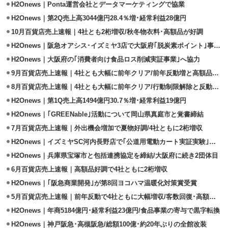
H2Onews｜Ponta運営会社とデータマーケティングで協業
H2Onews｜第2Q売上高3044億円28.4％増･経常利益28億円
10月百貨店売上速報｜4社とも2桁増収/秋冬物衣料･高額品が好調
H2Onews｜阪急オアシス･イズミヤ3店で大阪府｢脱炭素ポイント｣事業実施
H2Onews｜大阪府の｢消費者向け食品ロス削減実証事業｣へ協力
9月百貨店売上速報｜4社とも大幅に前年クリア/前年反動増と高額品好調
8月百貨店売上速報｜4社とも大幅に前年クリア/行動制限解除と反動増が貢献
H2Onews｜第1Q売上高1494億円30.7％増･経常利益19億円
H2Onews｜｢GREENable｣活動について岡山県真庭市と覚書締結
7月百貨店売上速報｜外出機会増加で夏物好調/4社ともに2桁増収
H2Onews｜イズミヤSC河内長野店で｢公道用電動カート実証実験｣に参画
H2Onews｜兵庫県宝塚市と包括連携協定を締結/大阪府に続き2団体目
6月百貨店売上速報｜高額品好調で4社ともに2桁増収
H2Onews｜｢阪急商業開発｣が第8回ヨコハマ温暖化対策賞受賞
5月百貨店売上速報｜前年反動で4社ともに大幅増収/客数回復･高額品好調
H2Onews｜年商5184億円･経常利益23億円/食品事業の寄与で黒字転換
H2Onews｜神戸阪急･高槻阪急/総額100億･約20年ぶりの全館改装